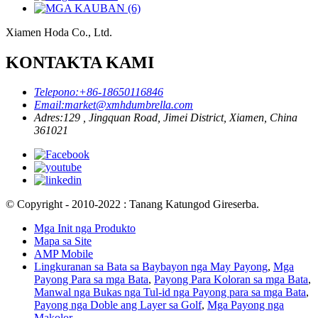
Xiamen Hoda Co., Ltd.
KONTAKTA KAMI
Telepono:
+86-18650116846
Email:
market@xmhdumbrella.com
Adres:
129 , Jingquan Road, Jimei District, Xiamen, China
361021
© Copyright - 2010-2022 : Tanang Katungod Gireserba.
Mga Init nga Produkto
Mapa sa Site
AMP Mobile
Lingkuranan sa Bata sa Baybayon nga May Payong
,
Mga
Payong Para sa mga Bata
,
Payong Para Koloran sa mga Bata
,
Manwal nga Bukas nga Tul-id nga Payong para sa mga Bata
,
Payong nga Doble ang Layer sa Golf
,
Mga Payong nga
Makolor
,