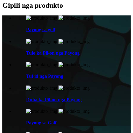
Gipili nga produkto
Payong sa golf
Tulo ka Pil-on nga Payong
Tul-id nga Payong
Duha ka Pil-on nga Payong
Payong sa Golf