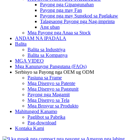
Payong nga Gipangunahan
Payong nga may Fan
Payong nga may Sungkod sa Paglakaw
Talagsaong Payong nga Nag-imprinta
Ang uban
Mga Payong nga Anaa sa Stock
ANDAM NA IPADALA
Balita
Balita sa Industriya
Balita sa Kompanya
MGA VIDEO
Mga Kanunayng Pangutana (FAQs)
Serbisyo sa Payong nga OEM ug ODM
Pasiuna sa Frame
Mga Disenyo sa Patente
Mga Disenyo sa Paggunit
Payong nga Magamit
Mga Disenyo sa Tela
Mga Brosyur sa Produkto
Mahitungod Kanamo
Paglibot sa Pabrika
Pag-download
Kontaka Kami