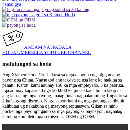
ANDAM NA IPADALA
HODA UMBRELLA YOUTUBE CHANNEL
mahitungod sa hoda
Ang Xiamen Hoda Co,.Ltd usa sa mga nanguna nga tiggama og
payong sa China. Nagsugod ang tag-iya sa usa lang ka makina sa
panahi. Karon, kami adunay 150 ka mga empleyado, 3 ka pabrika,
nga adunay kapasidad nga 500,000 ka piraso kada bulan lakip na
ang lain-laing mga payong, matag bulan nagpalambo og 1 ngadto sa
2 ka bag-ong disenyo. Nag-eksport kami og mga payong sa tibuok
kalibutan ug nakakuha og maayong reputasyon. Gikan sa mini-
pocket nga payong ngadto sa mga payong sa baybayon, naghatag
kami og kompleto nga serbisyo sa OEM ug ODM.