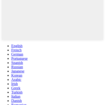
English
French
German
Portuguese
Spanish
Russian
Japanese
Korean
Arabic
Irish
Greek
Turkish
Italian
Danish
Romanian