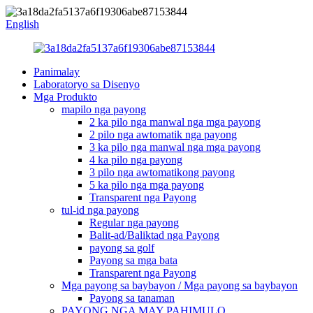
English
Panimalay
Laboratoryo sa Disenyo
Mga Produkto
mapilo nga payong
2 ka pilo nga manwal nga mga payong
2 pilo nga awtomatik nga payong
3 ka pilo nga manwal nga mga payong
4 ka pilo nga payong
3 pilo nga awtomatikong payong
5 ka pilo nga mga payong
Transparent nga Payong
tul-id nga payong
Regular nga payong
Balit-ad/Baliktad nga Payong
payong sa golf
Payong sa mga bata
Transparent nga Payong
Mga payong sa baybayon / Mga payong sa baybayon
Payong sa tanaman
PAYONG NGA MAY PAHIMULO