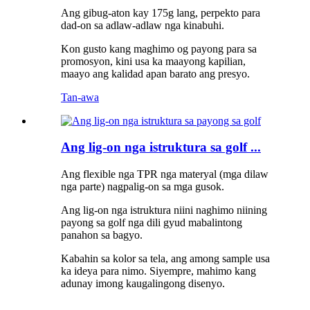
Ang gibug-aton kay 175g lang, perpekto para
dad-on sa adlaw-adlaw nga kinabuhi.
Kon gusto kang maghimo og payong para sa
promosyon, kini usa ka maayong kapilian,
maayo ang kalidad apan barato ang presyo.
Tan-awa
Ang lig-on nga istruktura sa golf ...
Ang flexible nga TPR nga materyal (mga dilaw
nga parte) nagpalig-on sa mga gusok.
Ang lig-on nga istruktura niini naghimo niining
payong sa golf nga dili gyud mabalintong
panahon sa bagyo.
Kabahin sa kolor sa tela, ang among sample usa
ka ideya para nimo. Siyempre, mahimo kang
adunay imong kaugalingong disenyo.