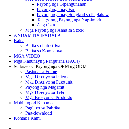
Payong nga Gipangunahan
Payong nga may Fan
Payong nga may Sungkod sa Paglakaw
Talagsaong Payong nga Nag-imprinta
Ang uban
Mga Payong nga Anaa sa Stock
ANDAM NA IPADALA
Balita
Balita sa Industriya
Balita sa Kompanya
MGA VIDEO
Mga Kanunayng Pangutana (FAQs)
Serbisyo sa Payong nga OEM ug ODM
Pasiuna sa Frame
Mga Disenyo sa Patente
Mga Disenyo sa Paggunit
Payong nga Magamit
Mga Disenyo sa Tela
Mga Brosyur sa Produkto
Mahitungod Kanamo
Paglibot sa Pabrika
Pag-download
Kontaka Kami