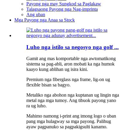
Payong nga may Sungkod sa Paglakaw
Talagsaong Payong nga Nag-imprinta
Ang uban
Mga Payong nga Anaa sa Stock
Luho nga istilo sa negosyo nga golf ...
Gamit ang mas komportable nga awtomatikong
sistema sa pag-abli, aron mobati ka nga humok
kaayo kung ablihan ug isira kini.
Premium nga fiberglass nga frame, lig-on ug
flexible bisan sa bagyo.
Metaliko nga abohon nga kuptanan ug lingin nga
metal nga mga tumoy. Ang tibuok payong yano
ra ug luho.
Mahimo namong i-print ang imong logo o uban
pang mga hulagway sa mga payong. Palihug
ayaw pagpanuko sa pagpakigsulti kanamo.