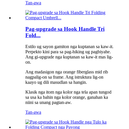
Tan-awa
Pag-upgrade sa Hook Handle Tri
Fold...
Estilo ug sayon ​​gamiton nga kuptanan sa kaw-it.
Perpekto kini para sa pag-hiking ug pagbiyahe.
Ang gi-upgrade nga kuptanan sa kaw-it mas lig-
on.
Ang madasigon nga orange fiberglass mid rib
nagpalig-on sa frame. Ang istruktura lig-on
kaayo ug dili masudlan sa hangin.
Klasik nga itom nga kolor nga tela apan tungod
sa usa ka bahin nga kolor orange, ganahan ka
niini sa unang pagtan-aw.
Tan-awa