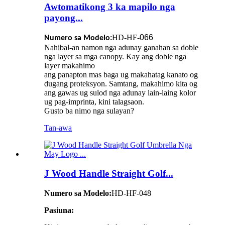
Awtomatikong 3 ka mapilo nga
payong...
HD-HF-
066
Numero sa Modelo:
Nahibal-an namon nga adunay ganahan sa doble
nga layer sa mga canopy. Kay ang doble nga
layer makahimo
ang panapton mas baga ug makahatag kanato og
dugang proteksyon. Samtang, makahimo kita og
ang gawas ug sulod nga adunay lain-laing kolor
ug pag-imprinta, kini talagsaon.
Gusto ba nimo nga sulayan?
Tan-awa
J Wood Handle Straight Golf...
Numero sa Modelo:
HD-HF-048
Pasiuna: