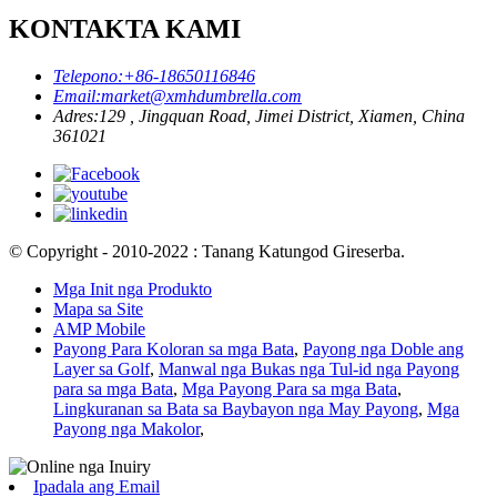
KONTAKTA KAMI
Telepono:
+86-18650116846
Email:
market@xmhdumbrella.com
Adres:
129 , Jingquan Road, Jimei District, Xiamen, China
361021
© Copyright - 2010-2022 : Tanang Katungod Gireserba.
Mga Init nga Produkto
Mapa sa Site
AMP Mobile
Payong Para Koloran sa mga Bata
,
Payong nga Doble ang
Layer sa Golf
,
Manwal nga Bukas nga Tul-id nga Payong
para sa mga Bata
,
Mga Payong Para sa mga Bata
,
Lingkuranan sa Bata sa Baybayon nga May Payong
,
Mga
Payong nga Makolor
,
Ipadala ang Email