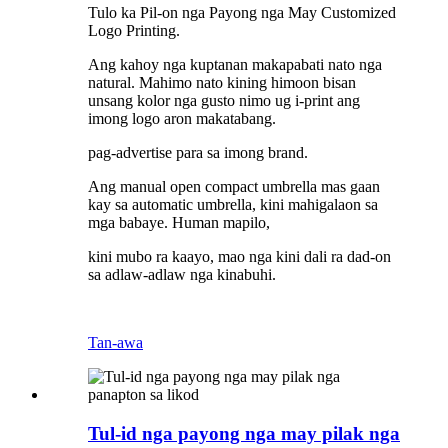
Tulo ka Pil-on nga Payong nga May Customized
Logo Printing.
Ang kahoy nga kuptanan makapabati nato nga
natural. Mahimo nato kining himoon bisan
unsang kolor nga gusto nimo ug i-print ang
imong logo aron makatabang.
pag-advertise para sa imong brand.
Ang manual open compact umbrella mas gaan
kay sa automatic umbrella, kini mahigalaon sa
mga babaye. Human mapilo,
kini mubo ra kaayo, mao nga kini dali ra dad-on
sa adlaw-adlaw nga kinabuhi.
Tan-awa
Tul-id nga payong nga may pilak nga