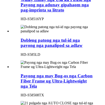
Payong nga adunay gipahaom nga
pag-imprinta sa litrato
HD-S58516YP
Dobleng patong nga tul-id nga
payong nga panalipod sa adlaw
HD-S585LD
Payong nga may Bug-os nga Carbon
Fiber Frame ug Ultra-Lightweight
nga Tela
HD-S58508TX