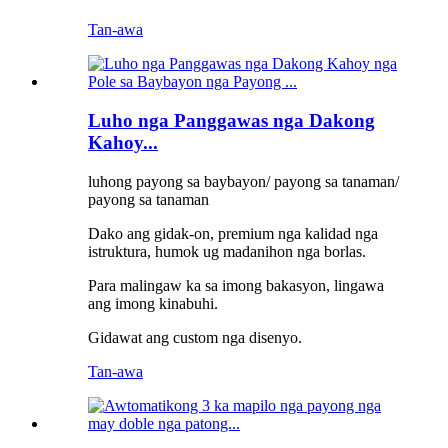
Tan-awa
Luho nga Panggawas nga Dakong
Kahoy...
luhong payong sa baybayon/ payong sa tanaman/
payong sa tanaman
Dako ang gidak-on, premium nga kalidad nga
istruktura, humok ug madanihon nga borlas.
Para malingaw ka sa imong bakasyon, lingawa
ang imong kinabuhi.
Gidawat ang custom nga disenyo.
Tan-awa