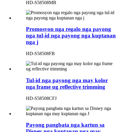
HD-S58508MB
Promosyon nga regalo nga payong
nga tul-id nga payong nga kuptanan
nga j
HD-S58508FB
Tul-id nga payong nga may kolor
nga frame ug reflective trimming
HD-S58508CFJ
Payong pangbata nga kartun sa
Disney nga kuptanan nga may