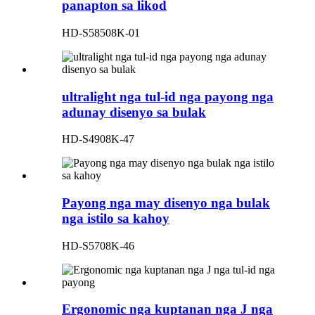
panapton sa likod
HD-S58508K-01
ultralight nga tul-id nga payong nga
adunay disenyo sa bulak
HD-S4908K-47
Payong nga may disenyo nga bulak
nga istilo sa kahoy
HD-S5708K-46
Ergonomic nga kuptanan nga J nga