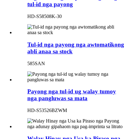
tul-id nga payong
HD-S58508K-30
Tul-id nga payong nga awtomatikong
abli anaa sa stock
585SAN
Payong nga tul-id ug walay tumoy
nga pangluwas sa mata
HD-S53526BZWM
Walay Hinay nga Usa ka Piraso nga