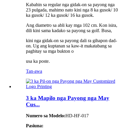
Kabahin sa regular nga gidak-on sa payong nga
23 pulgada, mahimo nato kini nga 8 ka gusok/ 10
ka gusok/ 12 ka gusok/ 16 ka gusok.
Ang diametro sa abli kay mga 102 cm. Kon isira,
dili kini sama kadako sa payong sa golf. Busa,
kini nga gidak-on sa payong dali ra gihapon dad-
on. Ug ang kuptanan sa kaw-it makatabang sa
pagbitay sa mga bukton o
usa ka poste.
Tan-awa
3 ka Mapilo nga Payong nga May
Cus...
Numero sa Modelo:
HD-HF-017
Pasiuna: