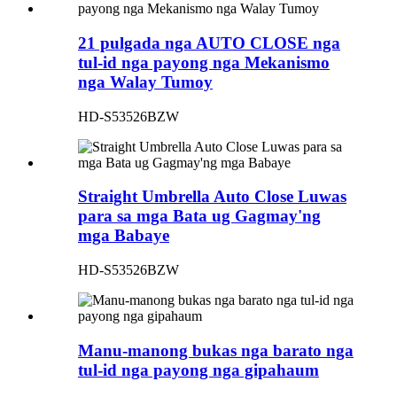
21 pulgada nga AUTO CLOSE nga
tul-id nga payong nga Mekanismo
nga Walay Tumoy
HD-S53526BZW
Straight Umbrella Auto Close Luwas
para sa mga Bata ug Gagmay'ng
mga Babaye
HD-S53526BZW
Manu-manong bukas nga barato nga
tul-id nga payong nga gipahaum