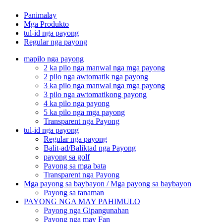
Panimalay
Mga Produkto
tul-id nga payong
Regular nga payong
mapilo nga payong
2 ka pilo nga manwal nga mga payong
2 pilo nga awtomatik nga payong
3 ka pilo nga manwal nga mga payong
3 pilo nga awtomatikong payong
4 ka pilo nga payong
5 ka pilo nga mga payong
Transparent nga Payong
tul-id nga payong
Regular nga payong
Balit-ad/Baliktad nga Payong
payong sa golf
Payong sa mga bata
Transparent nga Payong
Mga payong sa baybayon / Mga payong sa baybayon
Payong sa tanaman
PAYONG NGA MAY PAHIMULO
Payong nga Gipangunahan
Payong nga may Fan