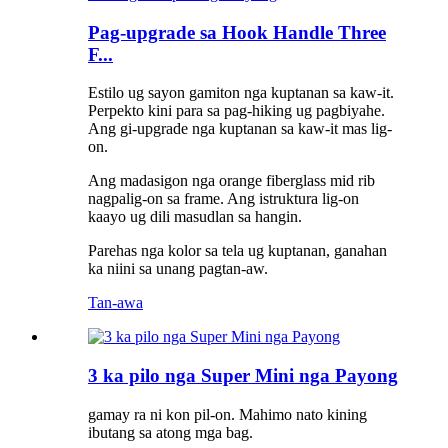
Pag-upgrade sa Hook Handle Three
F...
Estilo ug sayon ​​gamiton nga kuptanan sa kaw-it.
Perpekto kini para sa pag-hiking ug pagbiyahe.
Ang gi-upgrade nga kuptanan sa kaw-it mas lig-
on.
Ang madasigon nga orange fiberglass mid rib
nagpalig-on sa frame. Ang istruktura lig-on
kaayo ug dili masudlan sa hangin.
Parehas nga kolor sa tela ug kuptanan, ganahan
ka niini sa unang pagtan-aw.
Tan-awa
3 ka pilo nga Super Mini nga Payong
gamay ra ni kon pil-on. Mahimo nato kining
ibutang sa atong mga bag.