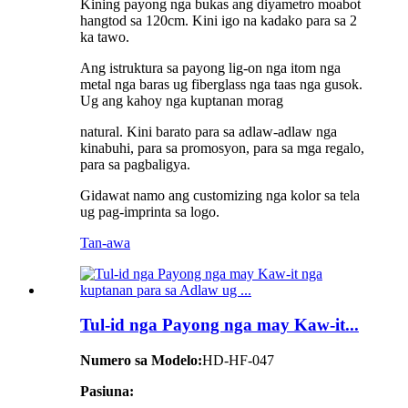
Kining payong nga bukas ang diyametro moabot
hangtod sa 120cm. Kini igo na kadako para sa 2
ka tawo.
Ang istruktura sa payong lig-on nga itom nga
metal nga baras ug fiberglass nga taas nga gusok.
Ug ang kahoy nga kuptanan morag
natural. Kini barato para sa adlaw-adlaw nga
kinabuhi, para sa promosyon, para sa mga regalo,
para sa pagbaligya.
Gidawat namo ang customizing nga kolor sa tela
ug pag-imprinta sa logo.
Tan-awa
Tul-id nga Payong nga may Kaw-it...
Numero sa Modelo:
HD-HF-047
Pasiuna: