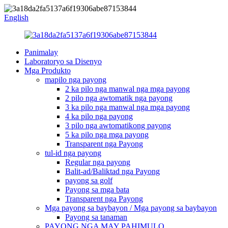
English
Panimalay
Laboratoryo sa Disenyo
Mga Produkto
mapilo nga payong
2 ka pilo nga manwal nga mga payong
2 pilo nga awtomatik nga payong
3 ka pilo nga manwal nga mga payong
4 ka pilo nga payong
3 pilo nga awtomatikong payong
5 ka pilo nga mga payong
Transparent nga Payong
tul-id nga payong
Regular nga payong
Balit-ad/Baliktad nga Payong
payong sa golf
Payong sa mga bata
Transparent nga Payong
Mga payong sa baybayon / Mga payong sa baybayon
Payong sa tanaman
PAYONG NGA MAY PAHIMULO