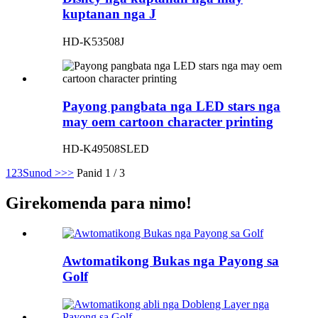
kuptanan nga J
HD-K53508J
Payong pangbata nga LED stars nga
may oem cartoon character printing
HD-K49508SLED
1
2
3
Sunod >
>>
Panid 1 / 3
Girekomenda para nimo!
Awtomatikong Bukas nga Payong sa
Golf