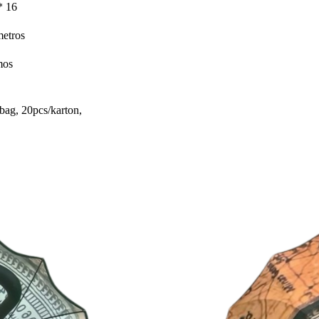
 16
metros
mos
bag, 20pcs/karton,