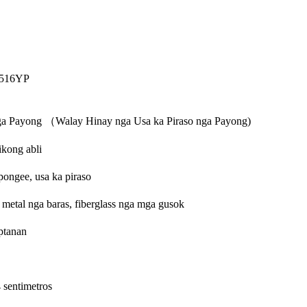
516YP
nga Payong （Walay Hinay nga Usa ka Piraso nga Payong)
kong abli
 pongee, usa ka piraso
 metal nga baras, fiberglass nga mga gusok
ptanan
sentimetros