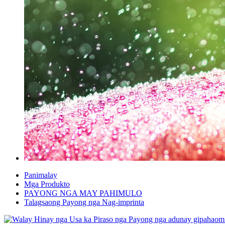
Panimalay
Mga Produkto
PAYONG NGA MAY PAHIMULO
Talagsaong Payong nga Nag-imprinta