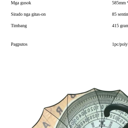
Mga gusok
585mm *
Sirado nga gitas-on
85 senti
Timbang
415 gra
Pagputos
1pc/poly