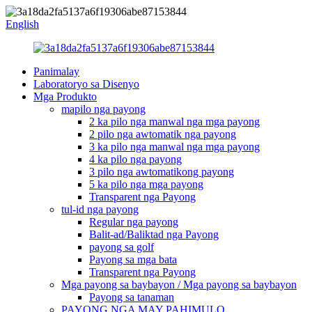
English
Panimalay
Laboratoryo sa Disenyo
Mga Produkto
mapilo nga payong
2 ka pilo nga manwal nga mga payong
2 pilo nga awtomatik nga payong
3 ka pilo nga manwal nga mga payong
4 ka pilo nga payong
3 pilo nga awtomatikong payong
5 ka pilo nga mga payong
Transparent nga Payong
tul-id nga payong
Regular nga payong
Balit-ad/Baliktad nga Payong
payong sa golf
Payong sa mga bata
Transparent nga Payong
Mga payong sa baybayon / Mga payong sa baybayon
Payong sa tanaman
PAYONG NGA MAY PAHIMULO