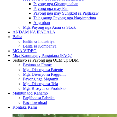
Payong nga Gipangunahan
Payong nga may Fan
Payong nga may Sungkod sa Paglakaw
Talagsaong Payong nga Nag-imprinta
Ang uban
Mga Payong nga Anaa sa Stock
ANDAM NA IPADALA
Balita
Balita sa Industriya
Balita sa Kompanya
MGA VIDEO
Mga Kanunayng Pangutana (FAQs)
Serbisyo sa Payong nga OEM ug ODM
Pasiuna sa Frame
Mga Disenyo sa Patente
Mga Disenyo sa Paggunit
Payong nga Magamit
Mga Disenyo sa Tela
Mga Brosyur sa Produkto
Mahitungod Kanamo
Paglibot sa Pabrika
Pag-download
Kontaka Kami