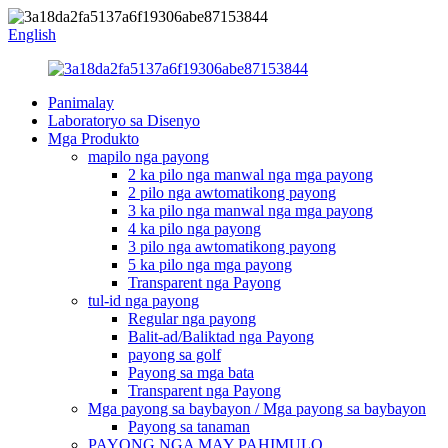
English
Panimalay
Laboratoryo sa Disenyo
Mga Produkto
mapilo nga payong
2 ka pilo nga manwal nga mga payong
2 pilo nga awtomatikong payong
3 ka pilo nga manwal nga mga payong
4 ka pilo nga payong
3 pilo nga awtomatikong payong
5 ka pilo nga mga payong
Transparent nga Payong
tul-id nga payong
Regular nga payong
Balit-ad/Baliktad nga Payong
payong sa golf
Payong sa mga bata
Transparent nga Payong
Mga payong sa baybayon / Mga payong sa baybayon
Payong sa tanaman
PAYONG NGA MAY PAHIMULO