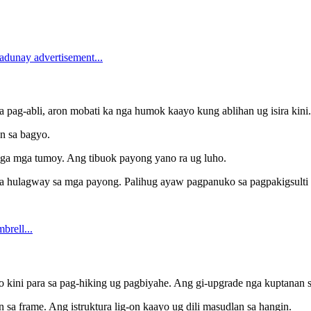
pag-abli, aron mobati ka nga humok kaayo kung ablihan ug isira kini.
an sa bagyo.
nga mga tumoy. Ang tibuok payong yano ra ug luho.
a hulagway sa mga payong. Palihug ayaw pagpanuko sa pagpakigsulti
to kini para sa pag-hiking ug pagbiyahe. Ang gi-upgrade nga kuptanan s
 sa frame. Ang istruktura lig-on kaayo ug dili masudlan sa hangin.