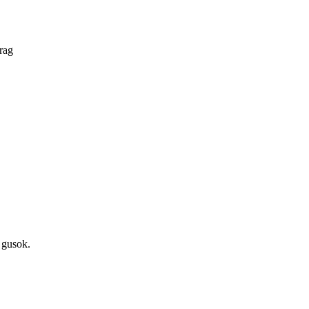
rag
 gusok.