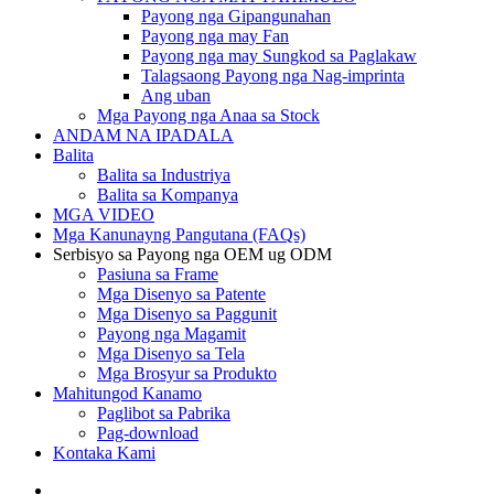
Payong nga Gipangunahan
Payong nga may Fan
Payong nga may Sungkod sa Paglakaw
Talagsaong Payong nga Nag-imprinta
Ang uban
Mga Payong nga Anaa sa Stock
ANDAM NA IPADALA
Balita
Balita sa Industriya
Balita sa Kompanya
MGA VIDEO
Mga Kanunayng Pangutana (FAQs)
Serbisyo sa Payong nga OEM ug ODM
Pasiuna sa Frame
Mga Disenyo sa Patente
Mga Disenyo sa Paggunit
Payong nga Magamit
Mga Disenyo sa Tela
Mga Brosyur sa Produkto
Mahitungod Kanamo
Paglibot sa Pabrika
Pag-download
Kontaka Kami