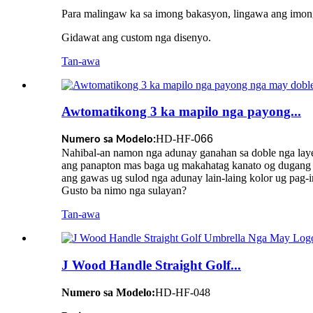
Para malingaw ka sa imong bakasyon, lingawa ang imon
Gidawat ang custom nga disenyo.
Tan-awa
Awtomatikong 3 ka mapilo nga payong...
HD-HF-
066
Numero sa Modelo:
Nahibal-an namon nga adunay ganahan sa doble nga lay
ang panapton mas baga ug makahatag kanato og dugang 
ang gawas ug sulod nga adunay lain-laing kolor ug pag-im
Gusto ba nimo nga sulayan?
Tan-awa
J Wood Handle Straight Golf...
Numero sa Modelo:
HD-HF-048