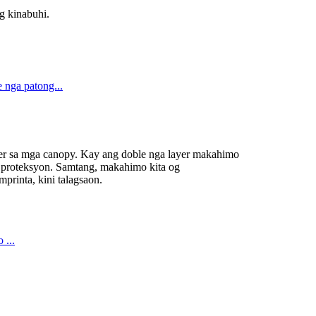
g kinabuhi.
er sa mga canopy. Kay ang doble nga layer makahimo
proteksyon. Samtang, makahimo kita og
printa, kini talagsaon.