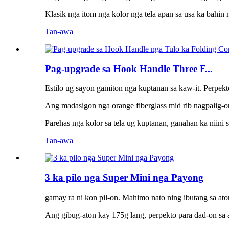
Klasik nga itom nga kolor nga tela apan sa usa ka bahin 
Tan-awa
Pag-upgrade sa Hook Handle Three F...
Estilo ug sayon ​​gamiton nga kuptanan sa kaw-it. Perpek
Ang madasigon nga orange fiberglass mid rib nagpalig-on
Parehas nga kolor sa tela ug kuptanan, ganahan ka niini
Tan-awa
3 ka pilo nga Super Mini nga Payong
gamay ra ni kon pil-on. Mahimo nato ning ibutang sa at
Ang gibug-aton kay 175g lang, perpekto para dad-on sa