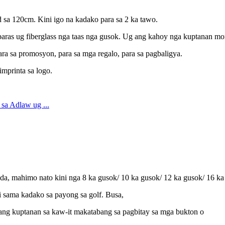
sa 120cm. Kini igo na kadako para sa 2 ka tawo.
 baras ug fiberglass nga taas nga gusok. Ug ang kahoy nga kuptanan mo
ara sa promosyon, para sa mga regalo, para sa pagbaligya.
mprinta sa logo.
da, mahimo nato kini nga 8 ka gusok/ 10 ka gusok/ 12 ka gusok/ 16 ka
ni sama kadako sa payong sa golf. Busa,
 ang kuptanan sa kaw-it makatabang sa pagbitay sa mga bukton o