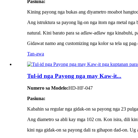
Pasiuna:
Kining payong nga bukas ang diyametro moabot hangtod 
Ang istruktura sa payong lig-on nga itom nga metal nga
natural. Kini barato para sa adlaw-adlaw nga kinabuhi, p
Gidawat namo ang customizing nga kolor sa tela ug pag-i
Tan-awa
Tul-id nga Payong nga may Kaw-it...
Numero sa Modelo:
HD-HF-047
Pasiuna:
Kabahin sa regular nga gidak-on sa payong nga 23 pulga
Ang diametro sa abli kay mga 102 cm. Kon isira, dili ki
kini nga gidak-on sa payong dali ra gihapon dad-on. Ug