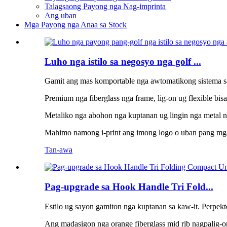
Talagsaong Payong nga Nag-imprinta
Ang uban
Mga Payong nga Anaa sa Stock
Luho nga istilo sa negosyo nga golf ...
Gamit ang mas komportable nga awtomatikong sistema sa 
Premium nga fiberglass nga frame, lig-on ug flexible bis
Metaliko nga abohon nga kuptanan ug lingin nga metal 
Mahimo namong i-print ang imong logo o uban pang mg
Tan-awa
Pag-upgrade sa Hook Handle Tri Fold...
Estilo ug sayon ​​gamiton nga kuptanan sa kaw-it. Perpek
Ang madasigon nga orange fiberglass mid rib nagpalig-on