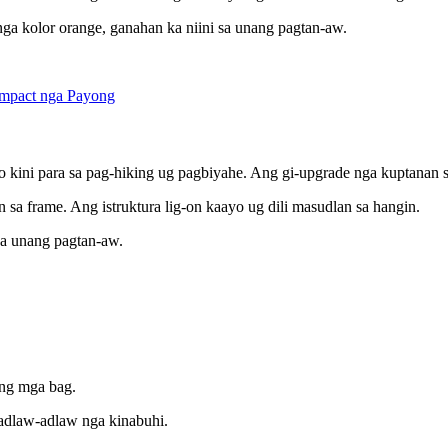
nga kolor orange, ganahan ka niini sa unang pagtan-aw.
to kini para sa pag-hiking ug pagbiyahe. Ang gi-upgrade nga kuptanan s
 sa frame. Ang istruktura lig-on kaayo ug dili masudlan sa hangin.
 sa unang pagtan-aw.
ong mga bag.
 adlaw-adlaw nga kinabuhi.