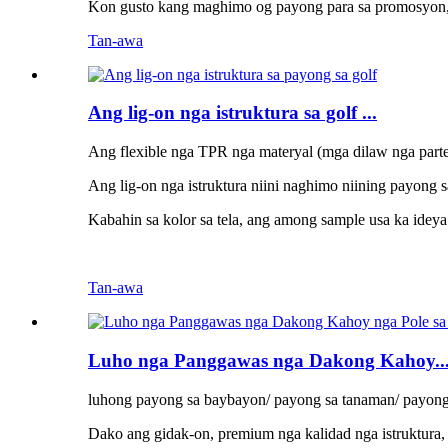
Kon gusto kang maghimo og payong para sa promosyon, k
Tan-awa
Ang lig-on nga istruktura sa golf ...
Ang flexible nga TPR nga materyal (mga dilaw nga parte
Ang lig-on nga istruktura niini naghimo niining payong 
Kabahin sa kolor sa tela, ang among sample usa ka ide
Tan-awa
Luho nga Panggawas nga Dakong Kahoy..
luhong payong sa baybayon/ payong sa tanaman/ payong
Dako ang gidak-on, premium nga kalidad nga istruktura