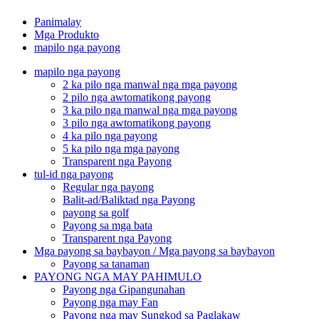
Panimalay
Mga Produkto
mapilo nga payong
mapilo nga payong
2 ka pilo nga manwal nga mga payong
2 pilo nga awtomatikong payong
3 ka pilo nga manwal nga mga payong
3 pilo nga awtomatikong payong
4 ka pilo nga payong
5 ka pilo nga mga payong
Transparent nga Payong
tul-id nga payong
Regular nga payong
Balit-ad/Baliktad nga Payong
payong sa golf
Payong sa mga bata
Transparent nga Payong
Mga payong sa baybayon / Mga payong sa baybayon
Payong sa tanaman
PAYONG NGA MAY PAHIMULO
Payong nga Gipangunahan
Payong nga may Fan
Payong nga may Sungkod sa Paglakaw