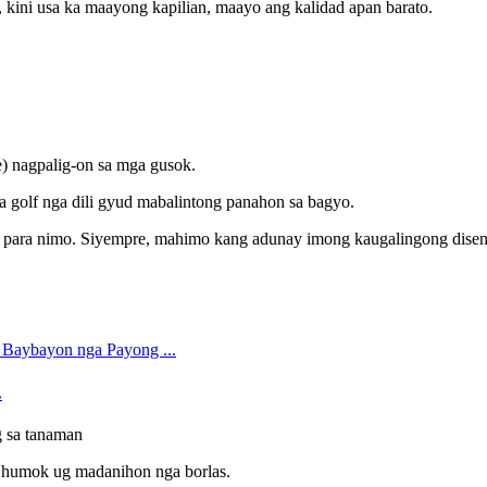
ini usa ka maayong kapilian, maayo ang kalidad apan barato.
) nagpalig-on sa mga gusok.
sa golf nga dili gyud mabalintong panahon sa bagyo.
ya para nimo. Siyempre, mahimo kang adunay imong kaugalingong dise
.
 sa tanaman
, humok ug madanihon nga borlas.