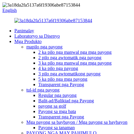
English
Panimalay
Laboratoryo sa Disenyo
Mga Produkto
mapilo nga payong
2 ka pilo nga manwal nga mga payong
2 pilo nga awtomatik nga payong
3 ka pilo nga manwal nga mga payong
4 ka pilo nga payong
3 pilo nga awtomatikong payong
5 ka pilo nga mga payong
Transparent nga Payong
tul-id nga payong
Regular nga payong
Balit-ad/Baliktad nga Payong
payong sa golf
Payong sa mga bata
Transparent nga Payong
Mga payong sa baybayon / Mga payong sa baybayon
Payong sa tanaman
PAYONG NGA MAY PAHIMULO