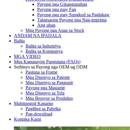
Payong nga Gipangunahan
Payong nga may Fan
Payong nga may Sungkod sa Paglakaw
Talagsaong Payong nga Nag-imprinta
Ang uban
Mga Payong nga Anaa sa Stock
ANDAM NA IPADALA
Balita
Balita sa Industriya
Balita sa Kompanya
MGA VIDEO
Mga Kanunayng Pangutana (FAQs)
Serbisyo sa Payong nga OEM ug ODM
Pasiuna sa Frame
Mga Disenyo sa Patente
Mga Disenyo sa Paggunit
Payong nga Magamit
Mga Disenyo sa Tela
Mga Brosyur sa Produkto
Mahitungod Kanamo
Paglibot sa Pabrika
Pag-download
Kontaka Kami