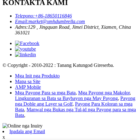
KONTAKTA KAMI
Telepono:
+86-18650116846
Email:
market@xmhdumbrella.com
Adres:
129 , Jingquan Road, Jimei District, Xiamen, China
361021
© Copyright - 2010-2022 : Tanang Katungod Gireserba.
Mga Init nga Produkto
Mapa sa Site
AMP Mobile
Mga Payong Para sa mga Bata
,
Mga Payong nga Makolor
,
Lingkuranan sa Bata sa Baybayon nga May Payong
,
Payong
nga Doble ang Layer sa Golf
,
Payong Para Koloran sa mga
Bata
,
Manwal nga Bukas nga Tul-id nga Payong para sa mga
Bata
,
Ipadala ang Email
x