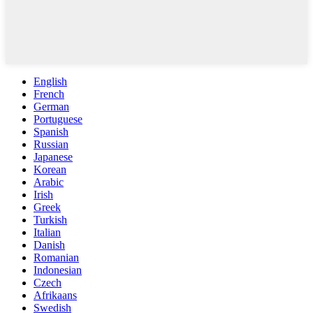
English
French
German
Portuguese
Spanish
Russian
Japanese
Korean
Arabic
Irish
Greek
Turkish
Italian
Danish
Romanian
Indonesian
Czech
Afrikaans
Swedish