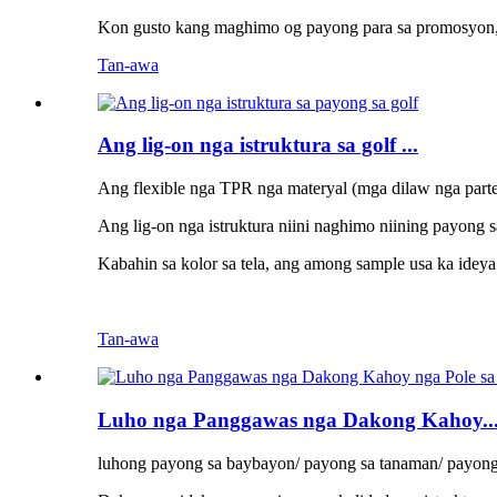
Kon gusto kang maghimo og payong para sa promosyon, k
Tan-awa
Ang lig-on nga istruktura sa golf ...
Ang flexible nga TPR nga materyal (mga dilaw nga parte
Ang lig-on nga istruktura niini naghimo niining payong 
Kabahin sa kolor sa tela, ang among sample usa ka ide
Tan-awa
Luho nga Panggawas nga Dakong Kahoy..
luhong payong sa baybayon/ payong sa tanaman/ payong