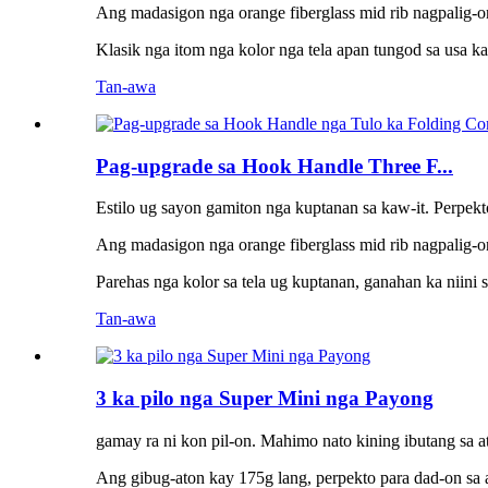
Ang madasigon nga orange fiberglass mid rib nagpalig-on
Klasik nga itom nga kolor nga tela apan tungod sa usa k
Tan-awa
Pag-upgrade sa Hook Handle Three F...
Estilo ug sayon ​​gamiton nga kuptanan sa kaw-it. Perpek
Ang madasigon nga orange fiberglass mid rib nagpalig-on
Parehas nga kolor sa tela ug kuptanan, ganahan ka niini
Tan-awa
3 ka pilo nga Super Mini nga Payong
gamay ra ni kon pil-on. Mahimo nato kining ibutang sa 
Ang gibug-aton kay 175g lang, perpekto para dad-on sa