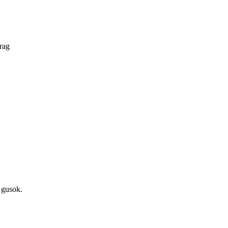
rag
 gusok.