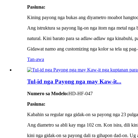
Pasiuna:
Kining payong nga bukas ang diyametro moabot hangtod 
Ang istruktura sa payong lig-on nga itom nga metal nga
natural. Kini barato para sa adlaw-adlaw nga kinabuhi, p
Gidawat namo ang customizing nga kolor sa tela ug pag-i
Tan-awa
Tul-id nga Payong nga may Kaw-it...
Numero sa Modelo:
HD-HF-047
Pasiuna:
Kabahin sa regular nga gidak-on sa payong nga 23 pulga
Ang diametro sa abli kay mga 102 cm. Kon isira, dili ki
kini nga gidak-on sa payong dali ra gihapon dad-on. Ug