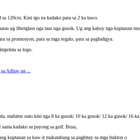
sa 120cm. Kini igo na kadako para sa 2 ka tawo.
 baras ug fiberglass nga taas nga gusok. Ug ang kahoy nga kuptanan mo
ara sa promosyon, para sa mga regalo, para sa pagbaligya.
mprinta sa logo.
da, mahimo nato kini nga 8 ka gusok/ 10 ka gusok/ 12 ka gusok/ 16 ka
ni sama kadako sa payong sa golf. Busa,
 ang kuptanan sa kaw-it makatabang sa pagbitay sa mga bukton o