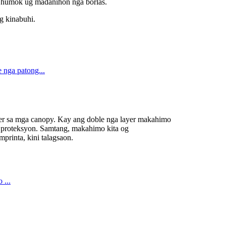
, humok ug madanihon nga borlas.
g kinabuhi.
er sa mga canopy. Kay ang doble nga layer makahimo
proteksyon. Samtang, makahimo kita og
printa, kini talagsaon.