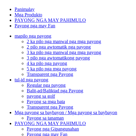
Panimalay
Mga Produkto
PAYONG NGA MAY PAHIMULO
Payong nga may Fan
mapilo nga payong
2 ka pilo nga manwal nga mga payong
2 pilo nga awtomatik nga payong
3 ka pilo nga manwal nga mga payong
3 pilo nga awtomatikong payong
4 ka pilo nga payong
5 ka pilo nga mga payong
Transparent nga Payong
tul-id nga payong
Regular nga payong
Balit-ad/Baliktad nga Payong
payong sa golf
Payong sa mga bata
Transparent nga Payong
Mga payong sa baybayon / Mga payong sa baybayon
Payong sa tanaman
PAYONG NGA MAY PAHIMULO
Payong nga Gipangunahan
Payong nga may Fan