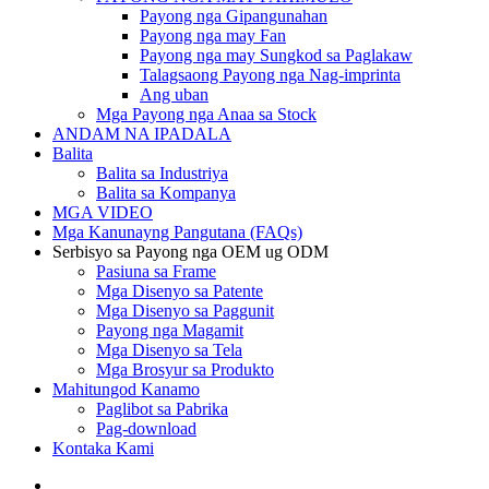
Payong nga Gipangunahan
Payong nga may Fan
Payong nga may Sungkod sa Paglakaw
Talagsaong Payong nga Nag-imprinta
Ang uban
Mga Payong nga Anaa sa Stock
ANDAM NA IPADALA
Balita
Balita sa Industriya
Balita sa Kompanya
MGA VIDEO
Mga Kanunayng Pangutana (FAQs)
Serbisyo sa Payong nga OEM ug ODM
Pasiuna sa Frame
Mga Disenyo sa Patente
Mga Disenyo sa Paggunit
Payong nga Magamit
Mga Disenyo sa Tela
Mga Brosyur sa Produkto
Mahitungod Kanamo
Paglibot sa Pabrika
Pag-download
Kontaka Kami