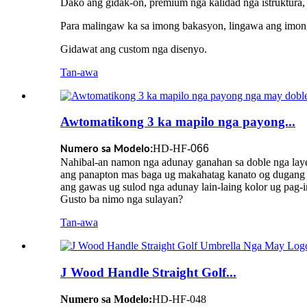
Dako ang gidak-on, premium nga kalidad nga istruktura
Para malingaw ka sa imong bakasyon, lingawa ang imon
Gidawat ang custom nga disenyo.
Tan-awa
Awtomatikong 3 ka mapilo nga payong...
HD-HF-
066
Numero sa Modelo:
Nahibal-an namon nga adunay ganahan sa doble nga lay
ang panapton mas baga ug makahatag kanato og dugang 
ang gawas ug sulod nga adunay lain-laing kolor ug pag-im
Gusto ba nimo nga sulayan?
Tan-awa
J Wood Handle Straight Golf...
Numero sa Modelo:
HD-HF-048