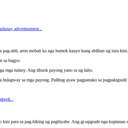
pag-abli, aron mobati ka nga humok kaayo kung ablihan ug isira kini.
an sa bagyo.
nga mga tumoy. Ang tibuok payong yano ra ug luho.
a hulagway sa mga payong. Palihug ayaw pagpanuko sa pagpakigsulti
to kini para sa pag-hiking ug pagbiyahe. Ang gi-upgrade nga kuptanan s