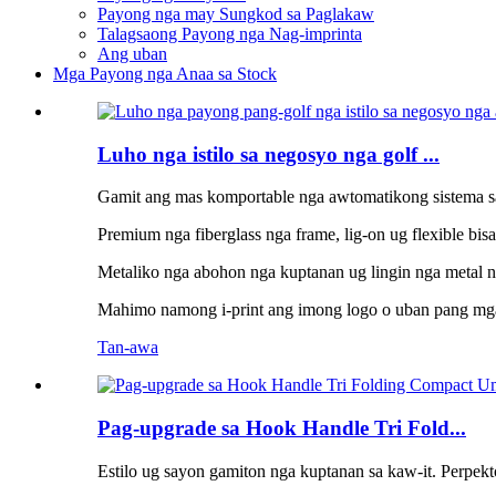
Payong nga may Sungkod sa Paglakaw
Talagsaong Payong nga Nag-imprinta
Ang uban
Mga Payong nga Anaa sa Stock
Luho nga istilo sa negosyo nga golf ...
Gamit ang mas komportable nga awtomatikong sistema sa 
Premium nga fiberglass nga frame, lig-on ug flexible bis
Metaliko nga abohon nga kuptanan ug lingin nga metal 
Mahimo namong i-print ang imong logo o uban pang mg
Tan-awa
Pag-upgrade sa Hook Handle Tri Fold...
Estilo ug sayon ​​gamiton nga kuptanan sa kaw-it. Perpek