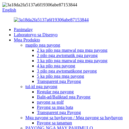
English
Panimalay
Laboratoryo sa Disenyo
Mga Produkto
mapilo nga payong
2 ka pilo nga manwal nga mga payong
2 pilo nga awtomatik nga payong
3 ka pilo nga manwal nga mga payong
4 ka pilo nga payong
3 pilo nga awtomatikong payong
5 ka pilo nga mga payong
Transparent nga Payong
tul-id nga payong
Regular nga payong
Balit-ad/Baliktad nga Payong
payong sa golf
Payong sa mga bata
Transparent nga Payong
Mga payong sa baybayon / Mga payong sa baybayon
Payong sa tanaman
PAYONG NGA MAY PAHIMULO