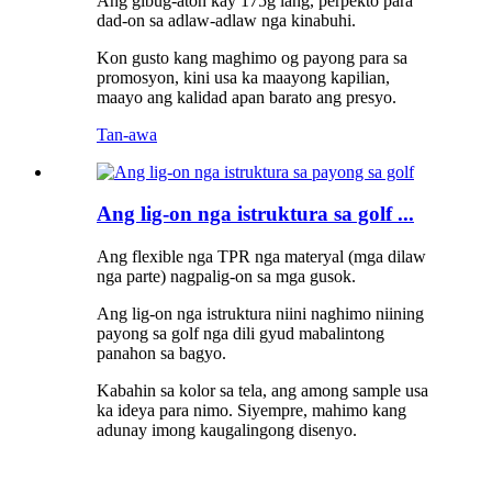
Ang gibug-aton kay 175g lang, perpekto para
dad-on sa adlaw-adlaw nga kinabuhi.
Kon gusto kang maghimo og payong para sa
promosyon, kini usa ka maayong kapilian,
maayo ang kalidad apan barato ang presyo.
Tan-awa
Ang lig-on nga istruktura sa golf ...
Ang flexible nga TPR nga materyal (mga dilaw
nga parte) nagpalig-on sa mga gusok.
Ang lig-on nga istruktura niini naghimo niining
payong sa golf nga dili gyud mabalintong
panahon sa bagyo.
Kabahin sa kolor sa tela, ang among sample usa
ka ideya para nimo. Siyempre, mahimo kang
adunay imong kaugalingong disenyo.