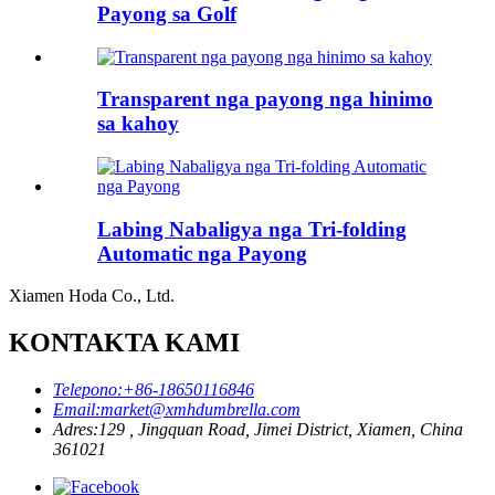
Payong sa Golf
Transparent nga payong nga hinimo
sa kahoy
Labing Nabaligya nga Tri-folding
Automatic nga Payong
Xiamen Hoda Co., Ltd.
KONTAKTA KAMI
Telepono:
+86-18650116846
Email:
market@xmhdumbrella.com
Adres:
129 , Jingquan Road, Jimei District, Xiamen, China
361021