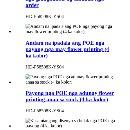
order
HD-P58508K-YS04
Andam na ipadala ang POE nga
payong nga may flower printing (4
ka kolor)
HD-P58508K-YS04
Payong nga POE nga adunay flower
printing anaa sa stock (4 ka kolor)
HD-P58508K-YS04