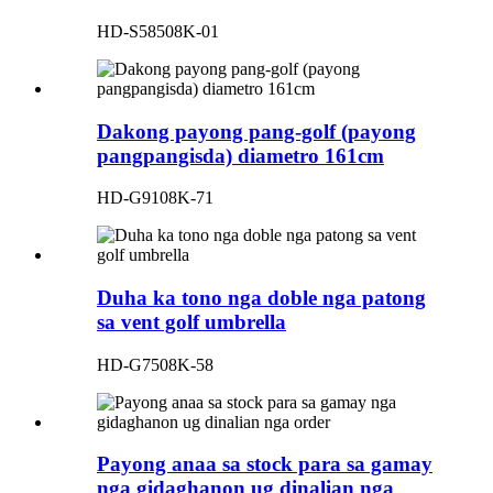
HD-S58508K-01
Dakong payong pang-golf (payong
pangpangisda) diametro 161cm
HD-G9108K-71
Duha ka tono nga doble nga patong
sa vent golf umbrella
HD-G7508K-58
Payong anaa sa stock para sa gamay
nga gidaghanon ug dinalian nga