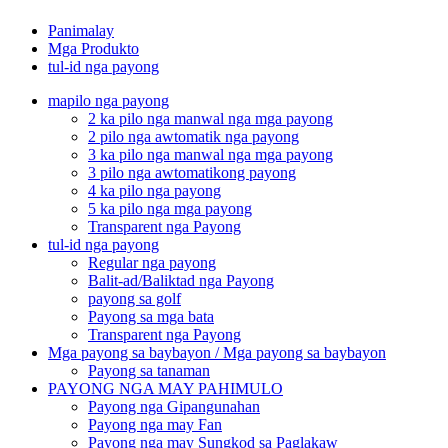
Panimalay
Mga Produkto
tul-id nga payong
mapilo nga payong
2 ka pilo nga manwal nga mga payong
2 pilo nga awtomatik nga payong
3 ka pilo nga manwal nga mga payong
3 pilo nga awtomatikong payong
4 ka pilo nga payong
5 ka pilo nga mga payong
Transparent nga Payong
tul-id nga payong
Regular nga payong
Balit-ad/Baliktad nga Payong
payong sa golf
Payong sa mga bata
Transparent nga Payong
Mga payong sa baybayon / Mga payong sa baybayon
Payong sa tanaman
PAYONG NGA MAY PAHIMULO
Payong nga Gipangunahan
Payong nga may Fan
Payong nga may Sungkod sa Paglakaw