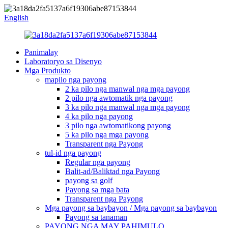
English
Panimalay
Laboratoryo sa Disenyo
Mga Produkto
mapilo nga payong
2 ka pilo nga manwal nga mga payong
2 pilo nga awtomatik nga payong
3 ka pilo nga manwal nga mga payong
4 ka pilo nga payong
3 pilo nga awtomatikong payong
5 ka pilo nga mga payong
Transparent nga Payong
tul-id nga payong
Regular nga payong
Balit-ad/Baliktad nga Payong
payong sa golf
Payong sa mga bata
Transparent nga Payong
Mga payong sa baybayon / Mga payong sa baybayon
Payong sa tanaman
PAYONG NGA MAY PAHIMULO