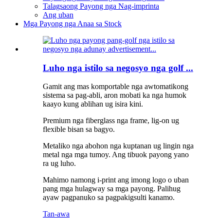
Talagsaong Payong nga Nag-imprinta
Ang uban
Mga Payong nga Anaa sa Stock
Luho nga istilo sa negosyo nga golf ...
Gamit ang mas komportable nga awtomatikong
sistema sa pag-abli, aron mobati ka nga humok
kaayo kung ablihan ug isira kini.
Premium nga fiberglass nga frame, lig-on ug
flexible bisan sa bagyo.
Metaliko nga abohon nga kuptanan ug lingin nga
metal nga mga tumoy. Ang tibuok payong yano
ra ug luho.
Mahimo namong i-print ang imong logo o uban
pang mga hulagway sa mga payong. Palihug
ayaw pagpanuko sa pagpakigsulti kanamo.
Tan-awa