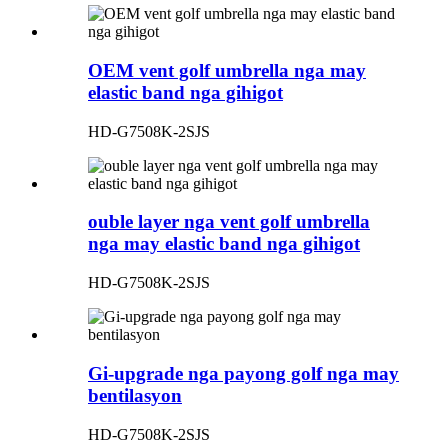
OEM vent golf umbrella nga may
elastic band nga gihigot
HD-G7508K-2SJS
ouble layer nga vent golf umbrella
nga may elastic band nga gihigot
HD-G7508K-2SJS
Gi-upgrade nga payong golf nga may
bentilasyon
HD-G7508K-2SJS