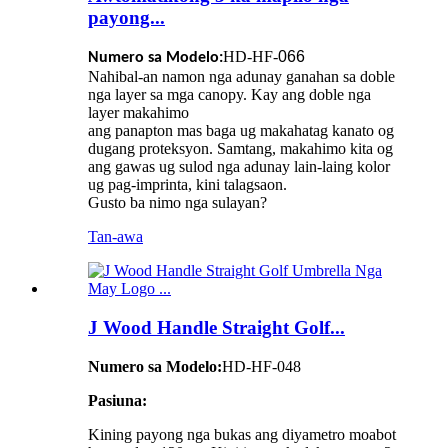
payong...
HD-HF-
066
Numero sa Modelo:
Nahibal-an namon nga adunay ganahan sa doble
nga layer sa mga canopy. Kay ang doble nga
layer makahimo
ang panapton mas baga ug makahatag kanato og
dugang proteksyon. Samtang, makahimo kita og
ang gawas ug sulod nga adunay lain-laing kolor
ug pag-imprinta, kini talagsaon.
Gusto ba nimo nga sulayan?
Tan-awa
J Wood Handle Straight Golf...
Numero sa Modelo:
HD-HF-048
Pasiuna:
Kining payong nga bukas ang diyametro moabot