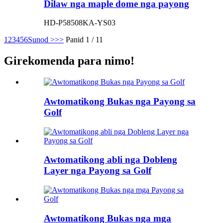
Dilaw nga maple dome nga payong
HD-P58508KA-YS03
1
2
3
4
5
6
Sunod >
>>
Panid 1 / 11
Girekomenda para nimo!
Awtomatikong Bukas nga Payong sa
Golf
Awtomatikong abli nga Dobleng
Layer nga Payong sa Golf
Awtomatikong Bukas nga mga