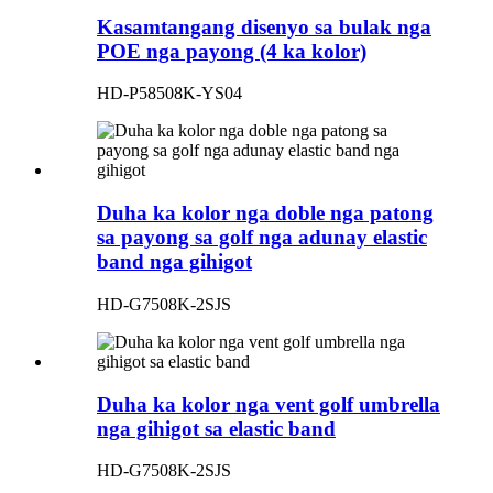
Kasamtangang disenyo sa bulak nga
POE nga payong (4 ka kolor)
HD-P58508K-YS04
Duha ka kolor nga doble nga patong
sa payong sa golf nga adunay elastic
band nga gihigot
HD-G7508K-2SJS
Duha ka kolor nga vent golf umbrella
nga gihigot sa elastic band
HD-G7508K-2SJS