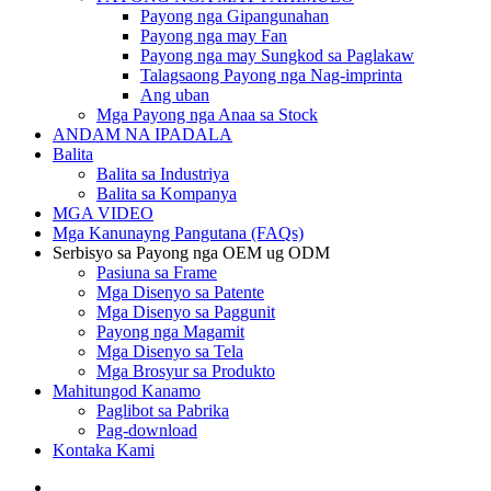
Payong nga Gipangunahan
Payong nga may Fan
Payong nga may Sungkod sa Paglakaw
Talagsaong Payong nga Nag-imprinta
Ang uban
Mga Payong nga Anaa sa Stock
ANDAM NA IPADALA
Balita
Balita sa Industriya
Balita sa Kompanya
MGA VIDEO
Mga Kanunayng Pangutana (FAQs)
Serbisyo sa Payong nga OEM ug ODM
Pasiuna sa Frame
Mga Disenyo sa Patente
Mga Disenyo sa Paggunit
Payong nga Magamit
Mga Disenyo sa Tela
Mga Brosyur sa Produkto
Mahitungod Kanamo
Paglibot sa Pabrika
Pag-download
Kontaka Kami