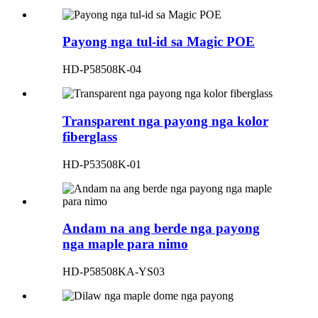
Payong nga tul-id sa Magic POE
HD-P58508K-04
Transparent nga payong nga kolor
fiberglass
HD-P53508K-01
Andam na ang berde nga payong
nga maple para nimo
HD-P58508KA-YS03