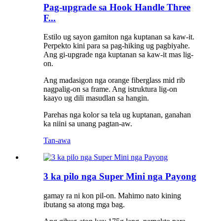
Pag-upgrade sa Hook Handle Three
F...
Estilo ug sayon ​​gamiton nga kuptanan sa kaw-it.
Perpekto kini para sa pag-hiking ug pagbiyahe.
Ang gi-upgrade nga kuptanan sa kaw-it mas lig-
on.
Ang madasigon nga orange fiberglass mid rib
nagpalig-on sa frame. Ang istruktura lig-on
kaayo ug dili masudlan sa hangin.
Parehas nga kolor sa tela ug kuptanan, ganahan
ka niini sa unang pagtan-aw.
Tan-awa
3 ka pilo nga Super Mini nga Payong
gamay ra ni kon pil-on. Mahimo nato kining
ibutang sa atong mga bag.