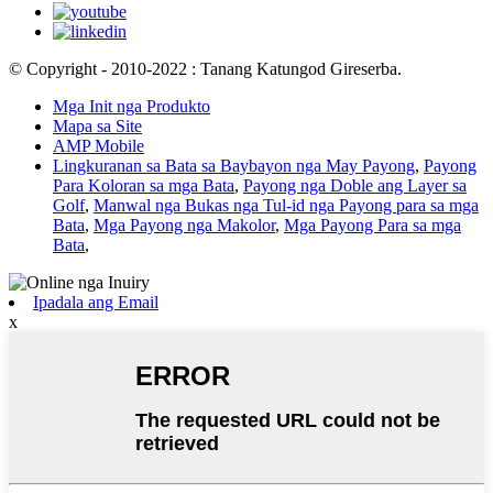
© Copyright - 2010-2022 : Tanang Katungod Gireserba.
Mga Init nga Produkto
Mapa sa Site
AMP Mobile
Lingkuranan sa Bata sa Baybayon nga May Payong
,
Payong
Para Koloran sa mga Bata
,
Payong nga Doble ang Layer sa
Golf
,
Manwal nga Bukas nga Tul-id nga Payong para sa mga
Bata
,
Mga Payong nga Makolor
,
Mga Payong Para sa mga
Bata
,
Ipadala ang Email
x