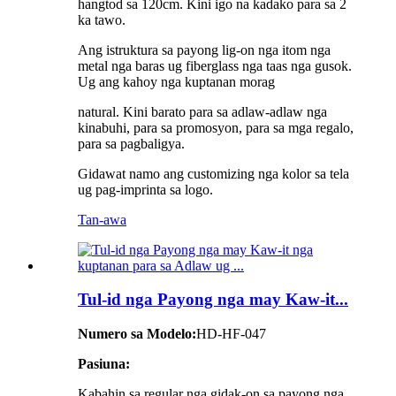
hangtod sa 120cm. Kini igo na kadako para sa 2
ka tawo.
Ang istruktura sa payong lig-on nga itom nga
metal nga baras ug fiberglass nga taas nga gusok.
Ug ang kahoy nga kuptanan morag
natural. Kini barato para sa adlaw-adlaw nga
kinabuhi, para sa promosyon, para sa mga regalo,
para sa pagbaligya.
Gidawat namo ang customizing nga kolor sa tela
ug pag-imprinta sa logo.
Tan-awa
Tul-id nga Payong nga may Kaw-it...
Numero sa Modelo:
HD-HF-047
Pasiuna:
Kabahin sa regular nga gidak-on sa payong nga