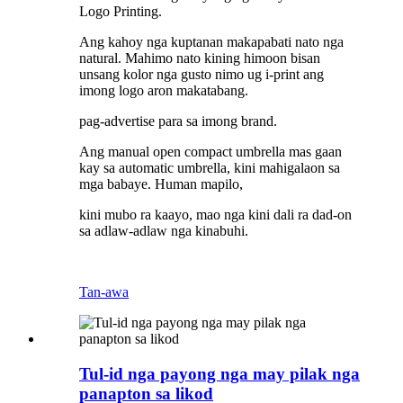
Logo Printing.
Ang kahoy nga kuptanan makapabati nato nga
natural. Mahimo nato kining himoon bisan
unsang kolor nga gusto nimo ug i-print ang
imong logo aron makatabang.
pag-advertise para sa imong brand.
Ang manual open compact umbrella mas gaan
kay sa automatic umbrella, kini mahigalaon sa
mga babaye. Human mapilo,
kini mubo ra kaayo, mao nga kini dali ra dad-on
sa adlaw-adlaw nga kinabuhi.
Tan-awa
Tul-id nga payong nga may pilak nga
panapton sa likod