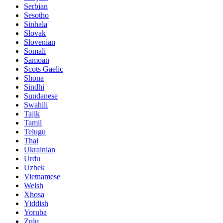
Serbian
Sesotho
Sinhala
Slovak
Slovenian
Somali
Samoan
Scots Gaelic
Shona
Sindhi
Sundanese
Swahili
Tajik
Tamil
Telugu
Thai
Ukrainian
Urdu
Uzbek
Vietnamese
Welsh
Xhosa
Yiddish
Yoruba
Zulu