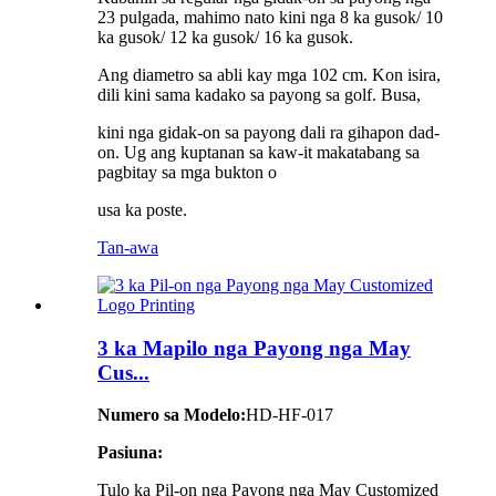
23 pulgada, mahimo nato kini nga 8 ka gusok/ 10
ka gusok/ 12 ka gusok/ 16 ka gusok.
Ang diametro sa abli kay mga 102 cm. Kon isira,
dili kini sama kadako sa payong sa golf. Busa,
kini nga gidak-on sa payong dali ra gihapon dad-
on. Ug ang kuptanan sa kaw-it makatabang sa
pagbitay sa mga bukton o
usa ka poste.
Tan-awa
3 ka Mapilo nga Payong nga May
Cus...
Numero sa Modelo:
HD-HF-017
Pasiuna:
Tulo ka Pil-on nga Payong nga May Customized