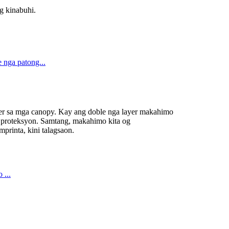
g kinabuhi.
er sa mga canopy. Kay ang doble nga layer makahimo
proteksyon. Samtang, makahimo kita og
printa, kini talagsaon.