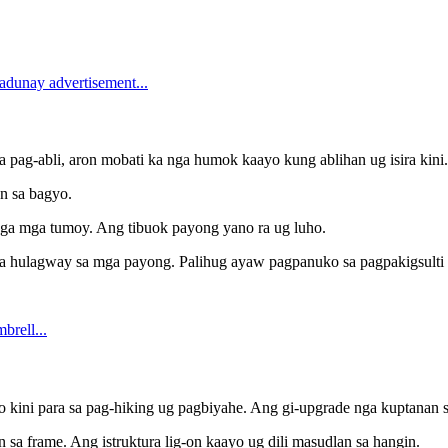
pag-abli, aron mobati ka nga humok kaayo kung ablihan ug isira kini.
an sa bagyo.
nga mga tumoy. Ang tibuok payong yano ra ug luho.
a hulagway sa mga payong. Palihug ayaw pagpanuko sa pagpakigsulti
to kini para sa pag-hiking ug pagbiyahe. Ang gi-upgrade nga kuptanan s
 sa frame. Ang istruktura lig-on kaayo ug dili masudlan sa hangin.