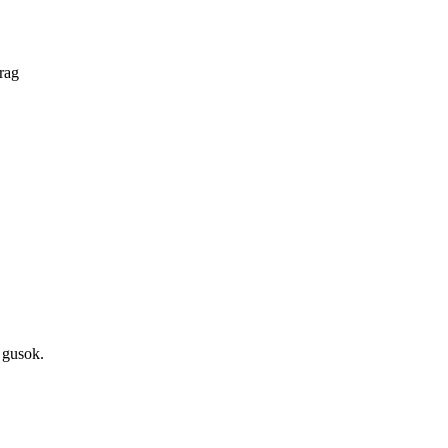
rag
 gusok.