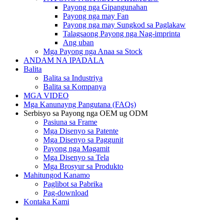
Payong nga Gipangunahan
Payong nga may Fan
Payong nga may Sungkod sa Paglakaw
Talagsaong Payong nga Nag-imprinta
Ang uban
Mga Payong nga Anaa sa Stock
ANDAM NA IPADALA
Balita
Balita sa Industriya
Balita sa Kompanya
MGA VIDEO
Mga Kanunayng Pangutana (FAQs)
Serbisyo sa Payong nga OEM ug ODM
Pasiuna sa Frame
Mga Disenyo sa Patente
Mga Disenyo sa Paggunit
Payong nga Magamit
Mga Disenyo sa Tela
Mga Brosyur sa Produkto
Mahitungod Kanamo
Paglibot sa Pabrika
Pag-download
Kontaka Kami