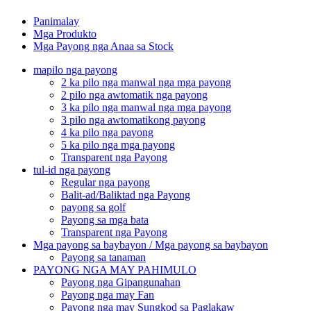
Panimalay
Mga Produkto
Mga Payong nga Anaa sa Stock
mapilo nga payong
2 ka pilo nga manwal nga mga payong
2 pilo nga awtomatik nga payong
3 ka pilo nga manwal nga mga payong
3 pilo nga awtomatikong payong
4 ka pilo nga payong
5 ka pilo nga mga payong
Transparent nga Payong
tul-id nga payong
Regular nga payong
Balit-ad/Baliktad nga Payong
payong sa golf
Payong sa mga bata
Transparent nga Payong
Mga payong sa baybayon / Mga payong sa baybayon
Payong sa tanaman
PAYONG NGA MAY PAHIMULO
Payong nga Gipangunahan
Payong nga may Fan
Payong nga may Sungkod sa Paglakaw