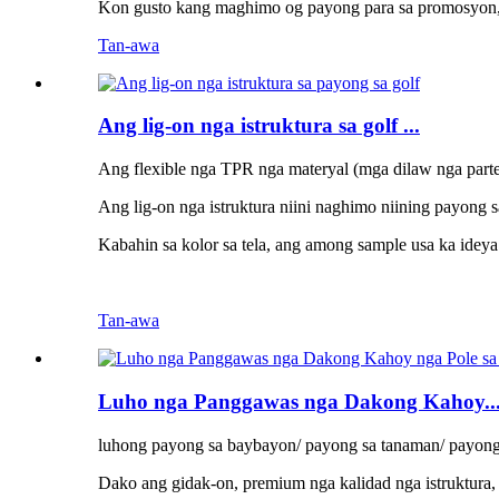
Kon gusto kang maghimo og payong para sa promosyon, k
Tan-awa
Ang lig-on nga istruktura sa golf ...
Ang flexible nga TPR nga materyal (mga dilaw nga parte
Ang lig-on nga istruktura niini naghimo niining payong 
Kabahin sa kolor sa tela, ang among sample usa ka ide
Tan-awa
Luho nga Panggawas nga Dakong Kahoy..
luhong payong sa baybayon/ payong sa tanaman/ payong
Dako ang gidak-on, premium nga kalidad nga istruktura