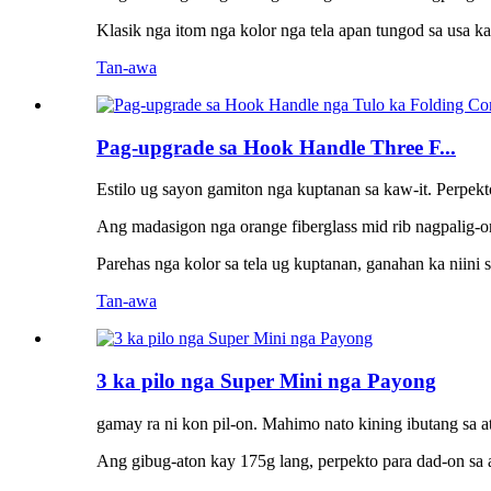
Klasik nga itom nga kolor nga tela apan tungod sa usa k
Tan-awa
Pag-upgrade sa Hook Handle Three F...
Estilo ug sayon ​​gamiton nga kuptanan sa kaw-it. Perpek
Ang madasigon nga orange fiberglass mid rib nagpalig-on
Parehas nga kolor sa tela ug kuptanan, ganahan ka niini
Tan-awa
3 ka pilo nga Super Mini nga Payong
gamay ra ni kon pil-on. Mahimo nato kining ibutang sa 
Ang gibug-aton kay 175g lang, perpekto para dad-on sa