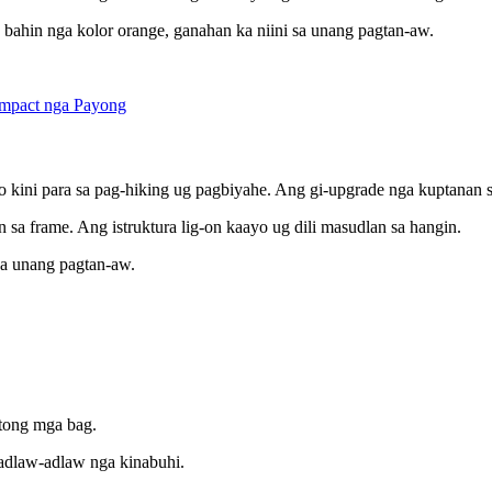
a bahin nga kolor orange, ganahan ka niini sa unang pagtan-aw.
to kini para sa pag-hiking ug pagbiyahe. Ang gi-upgrade nga kuptanan s
 sa frame. Ang istruktura lig-on kaayo ug dili masudlan sa hangin.
 sa unang pagtan-aw.
atong mga bag.
 adlaw-adlaw nga kinabuhi.