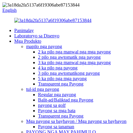
English
Panimalay
Laboratoryo sa Disenyo
Mga Produkto
mapilo nga payong
2 ka pilo nga manwal nga mga payong
2 pilo nga awtomatik nga payong
3 ka pilo nga manwal nga mga payong
4 ka pilo nga payong
3 pilo nga awtomatikong payong
5 ka pilo nga mga payong
Transparent nga Payong
tul-id nga payong
Regular nga payong
Balit-ad/Baliktad nga Payong
payong sa golf
Payong sa mga bata
Transparent nga Payong
Mga payong sa baybayon / Mga payong sa baybayon
Payong sa tanaman
PAYONG NGA MAY PAHIMULO