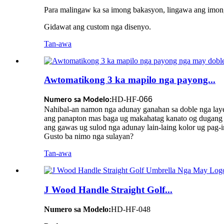
Para malingaw ka sa imong bakasyon, lingawa ang imon
Gidawat ang custom nga disenyo.
Tan-awa
Awtomatikong 3 ka mapilo nga payong...
HD-HF-
066
Numero sa Modelo:
Nahibal-an namon nga adunay ganahan sa doble nga lay
ang panapton mas baga ug makahatag kanato og dugang 
ang gawas ug sulod nga adunay lain-laing kolor ug pag-im
Gusto ba nimo nga sulayan?
Tan-awa
J Wood Handle Straight Golf...
Numero sa Modelo:
HD-HF-048