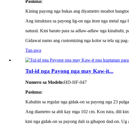
Pasiuna:
Kining payong nga bukas ang diyametro moabot hangtod 
Ang istruktura sa payong lig-on nga itom nga metal nga
natural. Kini barato para sa adlaw-adlaw nga kinabuhi, p
Gidawat namo ang customizing nga kolor sa tela ug pag-i
Tan-awa
Tul-id nga Payong nga may Kaw-it...
Numero sa Modelo:
HD-HF-047
Pasiuna:
Kabahin sa regular nga gidak-on sa payong nga 23 pulga
Ang diametro sa abli kay mga 102 cm. Kon isira, dili ki
kini nga gidak-on sa payong dali ra gihapon dad-on. Ug