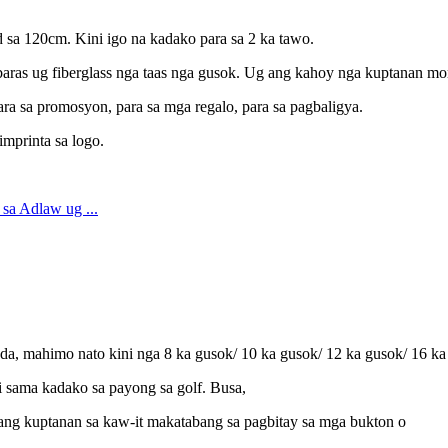
sa 120cm. Kini igo na kadako para sa 2 ka tawo.
 baras ug fiberglass nga taas nga gusok. Ug ang kahoy nga kuptanan mo
ara sa promosyon, para sa mga regalo, para sa pagbaligya.
mprinta sa logo.
da, mahimo nato kini nga 8 ka gusok/ 10 ka gusok/ 12 ka gusok/ 16 ka
ni sama kadako sa payong sa golf. Busa,
 ang kuptanan sa kaw-it makatabang sa pagbitay sa mga bukton o