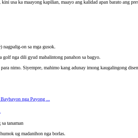
ini usa ka maayong kapilian, maayo ang kalidad apan barato ang pre
) nagpalig-on sa mga gusok.
sa golf nga dili gyud mabalintong panahon sa bagyo.
ya para nimo. Siyempre, mahimo kang adunay imong kaugalingong dise
.
 sa tanaman
, humok ug madanihon nga borlas.