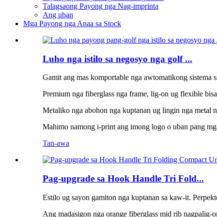
Talagsaong Payong nga Nag-imprinta
Ang uban
Mga Payong nga Anaa sa Stock
Luho nga istilo sa negosyo nga golf ...
Gamit ang mas komportable nga awtomatikong sistema sa 
Premium nga fiberglass nga frame, lig-on ug flexible bis
Metaliko nga abohon nga kuptanan ug lingin nga metal 
Mahimo namong i-print ang imong logo o uban pang mg
Tan-awa
Pag-upgrade sa Hook Handle Tri Fold...
Estilo ug sayon ​​gamiton nga kuptanan sa kaw-it. Perpek
Ang madasigon nga orange fiberglass mid rib nagpalig-on