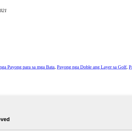
1021
nga Payong para sa mga Bata
,
Payong nga Doble ang Layer sa Golf
,
P