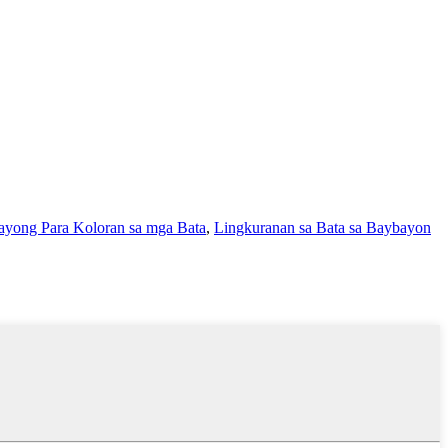
ayong Para Koloran sa mga Bata
,
Lingkuranan sa Bata sa Baybayon