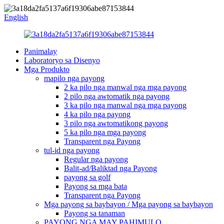
English
Panimalay
Laboratoryo sa Disenyo
Mga Produkto
mapilo nga payong
2 ka pilo nga manwal nga mga payong
2 pilo nga awtomatik nga payong
3 ka pilo nga manwal nga mga payong
4 ka pilo nga payong
3 pilo nga awtomatikong payong
5 ka pilo nga mga payong
Transparent nga Payong
tul-id nga payong
Regular nga payong
Balit-ad/Baliktad nga Payong
payong sa golf
Payong sa mga bata
Transparent nga Payong
Mga payong sa baybayon / Mga payong sa baybayon
Payong sa tanaman
PAYONG NGA MAY PAHIMULO