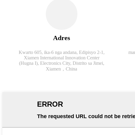
Adres
Kwarto 605, ika-6 nga andana, Edipisyo 2-1,
ma
Xiamen International Innovation Center
(Hugna I), Electronics City, Distrito sa Jimei,
Xiamen，China