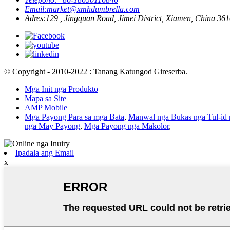
Email:
market@xmhdumbrella.com
Adres:
129 , Jingquan Road, Jimei District, Xiamen, China 36
© Copyright - 2010-2022 : Tanang Katungod Gireserba.
Mga Init nga Produkto
Mapa sa Site
AMP Mobile
Mga Payong Para sa mga Bata
,
Manwal nga Bukas nga Tul-id 
nga May Payong
,
Mga Payong nga Makolor
,
Ipadala ang Email
x