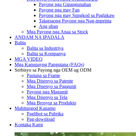
Payong nga Gipangunahan
Payong nga may Fan
Payong nga may Sungkod sa Paglakaw
Talagsaong Payong nga Nag-imprinta
Ang uban
Mga Payong nga Anaa sa Stock
ANDAM NA IPADALA
Balita
Balita sa Industriya
Balita sa Kompanya
MGA VIDEO
Mga Kanunayng Pangutana (FAQs)
Serbisyo sa Payong nga OEM ug ODM
Pasiuna sa Frame
Mga Disenyo sa Patente
Mga Disenyo sa Paggunit
Payong nga Magamit
Mga Disenyo sa Tela
Mga Brosyur sa Produkto
Mahitungod Kanamo
Paglibot sa Pabrika
Pag-download
Kontaka Kami