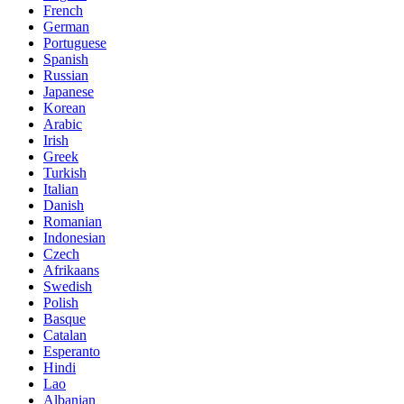
French
German
Portuguese
Spanish
Russian
Japanese
Korean
Arabic
Irish
Greek
Turkish
Italian
Danish
Romanian
Indonesian
Czech
Afrikaans
Swedish
Polish
Basque
Catalan
Esperanto
Hindi
Lao
Albanian