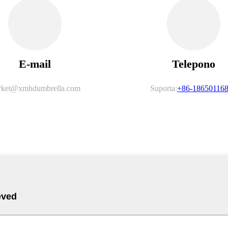
E-mail
Telepono
rket@xmhdumbrella.com
Suporta:
+86-18650116