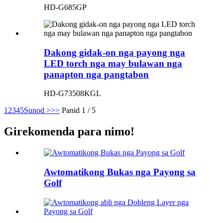
HD-G685GP
Dakong gidak-on nga payong nga
LED torch nga may bulawan nga
panapton nga pangtabon
HD-G73508KGL
1
2
3
4
5
Sunod >
>>
Panid 1 / 5
Girekomenda para nimo!
Awtomatikong Bukas nga Payong sa
Golf