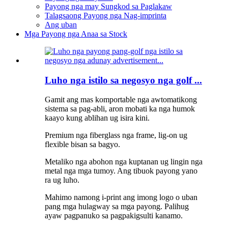
Payong nga may Sungkod sa Paglakaw
Talagsaong Payong nga Nag-imprinta
Ang uban
Mga Payong nga Anaa sa Stock
Luho nga istilo sa negosyo nga golf ...
Gamit ang mas komportable nga awtomatikong
sistema sa pag-abli, aron mobati ka nga humok
kaayo kung ablihan ug isira kini.
Premium nga fiberglass nga frame, lig-on ug
flexible bisan sa bagyo.
Metaliko nga abohon nga kuptanan ug lingin nga
metal nga mga tumoy. Ang tibuok payong yano
ra ug luho.
Mahimo namong i-print ang imong logo o uban
pang mga hulagway sa mga payong. Palihug
ayaw pagpanuko sa pagpakigsulti kanamo.