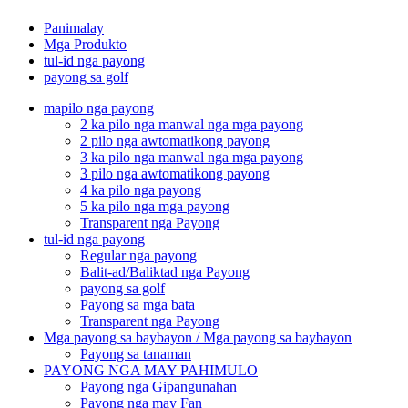
Panimalay
Mga Produkto
tul-id nga payong
payong sa golf
mapilo nga payong
2 ka pilo nga manwal nga mga payong
2 pilo nga awtomatikong payong
3 ka pilo nga manwal nga mga payong
3 pilo nga awtomatikong payong
4 ka pilo nga payong
5 ka pilo nga mga payong
Transparent nga Payong
tul-id nga payong
Regular nga payong
Balit-ad/Baliktad nga Payong
payong sa golf
Payong sa mga bata
Transparent nga Payong
Mga payong sa baybayon / Mga payong sa baybayon
Payong sa tanaman
PAYONG NGA MAY PAHIMULO
Payong nga Gipangunahan
Payong nga may Fan