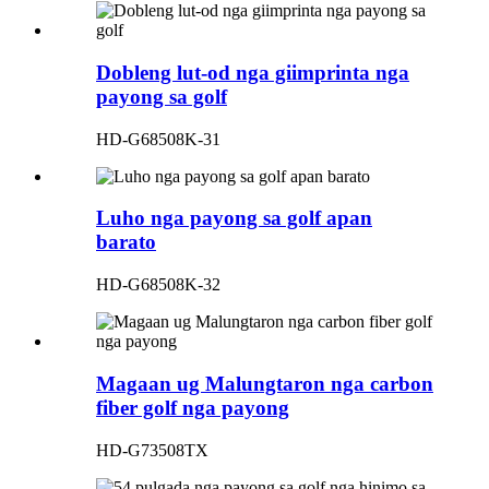
Dobleng lut-od nga giimprinta nga
payong sa golf
HD-G68508K-31
Luho nga payong sa golf apan
barato
HD-G68508K-32
Magaan ug Malungtaron nga carbon
fiber golf nga payong
HD-G73508TX