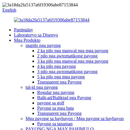
English
Panimalay
Laboratoryo sa Disenyo
Mga Produkto
mapilo nga payong
2 ka pilo nga manwal nga mga payong
2 pilo nga awtomatikong payong
3 ka pilo nga manwal nga mga payong
4 ka pilo nga payong
3 pilo nga awtomatikong payong
5 ka pilo nga mga payong
Transparent nga Payong
tul-id nga payong
Regular nga payong
Balit-ad/Baliktad nga Payong
payong sa golf
Payong sa mga bata
Transparent nga Payong
Mga payong sa baybayon / Mga payong sa baybayon
Payong sa tanaman
PAYONG NGA MAY PAHIMULO