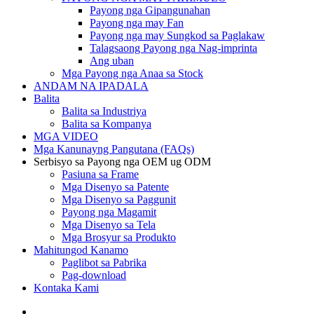
Payong nga Gipangunahan
Payong nga may Fan
Payong nga may Sungkod sa Paglakaw
Talagsaong Payong nga Nag-imprinta
Ang uban
Mga Payong nga Anaa sa Stock
ANDAM NA IPADALA
Balita
Balita sa Industriya
Balita sa Kompanya
MGA VIDEO
Mga Kanunayng Pangutana (FAQs)
Serbisyo sa Payong nga OEM ug ODM
Pasiuna sa Frame
Mga Disenyo sa Patente
Mga Disenyo sa Paggunit
Payong nga Magamit
Mga Disenyo sa Tela
Mga Brosyur sa Produkto
Mahitungod Kanamo
Paglibot sa Pabrika
Pag-download
Kontaka Kami