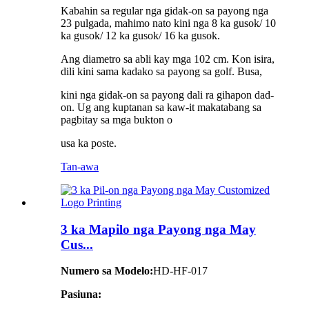
Kabahin sa regular nga gidak-on sa payong nga
23 pulgada, mahimo nato kini nga 8 ka gusok/ 10
ka gusok/ 12 ka gusok/ 16 ka gusok.
Ang diametro sa abli kay mga 102 cm. Kon isira,
dili kini sama kadako sa payong sa golf. Busa,
kini nga gidak-on sa payong dali ra gihapon dad-
on. Ug ang kuptanan sa kaw-it makatabang sa
pagbitay sa mga bukton o
usa ka poste.
Tan-awa
3 ka Mapilo nga Payong nga May
Cus...
Numero sa Modelo:
HD-HF-017
Pasiuna: