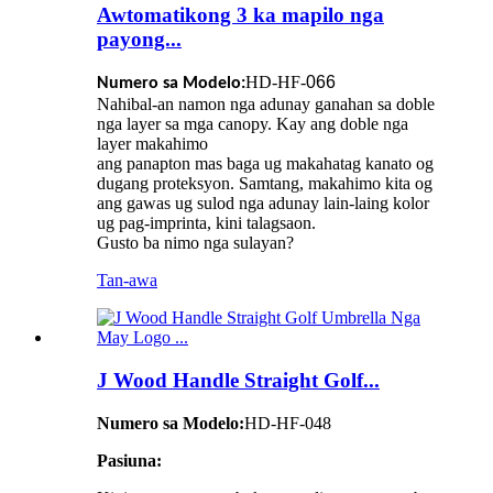
Awtomatikong 3 ka mapilo nga
payong...
HD-HF-
066
Numero sa Modelo:
Nahibal-an namon nga adunay ganahan sa doble
nga layer sa mga canopy. Kay ang doble nga
layer makahimo
ang panapton mas baga ug makahatag kanato og
dugang proteksyon. Samtang, makahimo kita og
ang gawas ug sulod nga adunay lain-laing kolor
ug pag-imprinta, kini talagsaon.
Gusto ba nimo nga sulayan?
Tan-awa
J Wood Handle Straight Golf...
Numero sa Modelo:
HD-HF-048
Pasiuna: