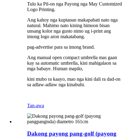
Tulo ka Pil-on nga Payong nga May Customized
Logo Printing.
Ang kahoy nga kuptanan makapabati nato nga
natural. Mahimo nato kining himoon bisan
unsang kolor nga gusto nimo ug i-print ang
imong logo aron makatabang.
pag-advertise para sa imong brand.
Ang manual open compact umbrella mas gaan
kay sa automatic umbrella, kini mahigalaon sa
mga babaye. Human mapilo,
kini mubo ra kaayo, mao nga kini dali ra dad-on
sa adlaw-adlaw nga kinabuhi.
Tan-awa
Dakong payong pang-golf (payong