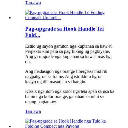
Tan-awa
Pag-upgrade sa Hook Handle Tri
Fold...
Estilo ug sayon ​​gamiton nga kuptanan sa kaw-it.
Perpekto kini para sa pag-hiking ug pagbiyahe.
Ang gi-upgrade nga kuptanan sa kaw-it mas lig-
on.
Ang madasigon nga orange fiberglass mid rib
nagpalig-on sa frame. Ang istruktura lig-on
kaayo ug dili masudlan sa hangin.
Klasik nga itom nga kolor nga tela apan sa usa ka
bahin nga kolor orange, ganahan ka niini sa
unang pagtan-aw.
Tan-awa