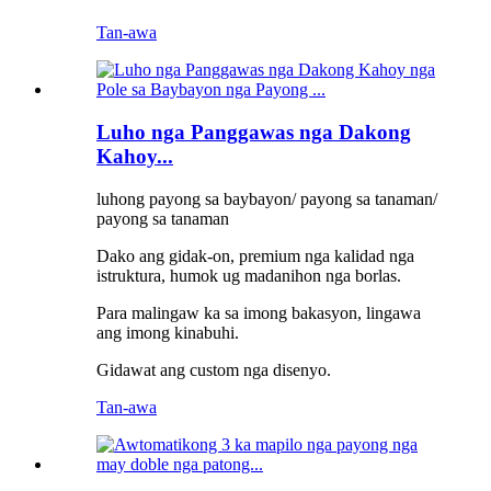
Tan-awa
Luho nga Panggawas nga Dakong
Kahoy...
luhong payong sa baybayon/ payong sa tanaman/
payong sa tanaman
Dako ang gidak-on, premium nga kalidad nga
istruktura, humok ug madanihon nga borlas.
Para malingaw ka sa imong bakasyon, lingawa
ang imong kinabuhi.
Gidawat ang custom nga disenyo.
Tan-awa