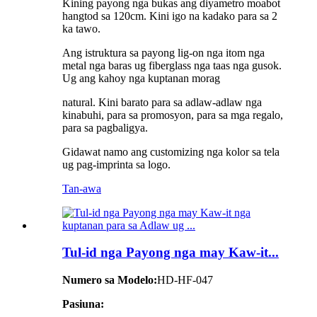
Kining payong nga bukas ang diyametro moabot
hangtod sa 120cm. Kini igo na kadako para sa 2
ka tawo.
Ang istruktura sa payong lig-on nga itom nga
metal nga baras ug fiberglass nga taas nga gusok.
Ug ang kahoy nga kuptanan morag
natural. Kini barato para sa adlaw-adlaw nga
kinabuhi, para sa promosyon, para sa mga regalo,
para sa pagbaligya.
Gidawat namo ang customizing nga kolor sa tela
ug pag-imprinta sa logo.
Tan-awa
Tul-id nga Payong nga may Kaw-it...
Numero sa Modelo:
HD-HF-047
Pasiuna: