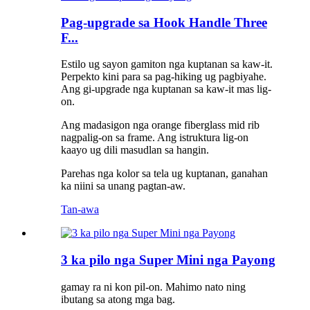
Pag-upgrade sa Hook Handle Three
F...
Estilo ug sayon ​​gamiton nga kuptanan sa kaw-it.
Perpekto kini para sa pag-hiking ug pagbiyahe.
Ang gi-upgrade nga kuptanan sa kaw-it mas lig-
on.
Ang madasigon nga orange fiberglass mid rib
nagpalig-on sa frame. Ang istruktura lig-on
kaayo ug dili masudlan sa hangin.
Parehas nga kolor sa tela ug kuptanan, ganahan
ka niini sa unang pagtan-aw.
Tan-awa
3 ka pilo nga Super Mini nga Payong
gamay ra ni kon pil-on. Mahimo nato ning
ibutang sa atong mga bag.