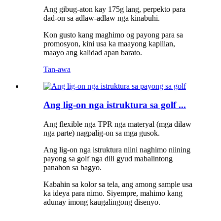
Ang gibug-aton kay 175g lang, perpekto para
dad-on sa adlaw-adlaw nga kinabuhi.
Kon gusto kang maghimo og payong para sa
promosyon, kini usa ka maayong kapilian,
maayo ang kalidad apan barato.
Tan-awa
Ang lig-on nga istruktura sa golf ...
Ang flexible nga TPR nga materyal (mga dilaw
nga parte) nagpalig-on sa mga gusok.
Ang lig-on nga istruktura niini naghimo niining
payong sa golf nga dili gyud mabalintong
panahon sa bagyo.
Kabahin sa kolor sa tela, ang among sample usa
ka ideya para nimo. Siyempre, mahimo kang
adunay imong kaugalingong disenyo.