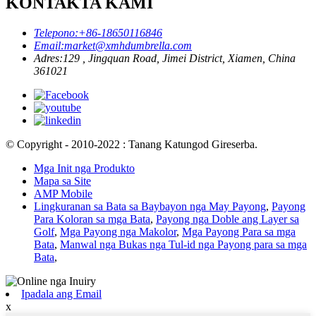
KONTAKTA KAMI
Telepono:
+86-18650116846
Email:
market@xmhdumbrella.com
Adres:
129 , Jingquan Road, Jimei District, Xiamen, China
361021
© Copyright - 2010-2022 : Tanang Katungod Gireserba.
Mga Init nga Produkto
Mapa sa Site
AMP Mobile
Lingkuranan sa Bata sa Baybayon nga May Payong
,
Payong
Para Koloran sa mga Bata
,
Payong nga Doble ang Layer sa
Golf
,
Mga Payong nga Makolor
,
Mga Payong Para sa mga
Bata
,
Manwal nga Bukas nga Tul-id nga Payong para sa mga
Bata
,
Ipadala ang Email
x