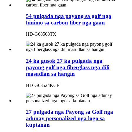
54 pulgada nga payong sa golf nga
hinimo sa carbon fiber nga gaan
HD-G68508TX
24 ka gusok 27 ka pulgada nga
payong golf nga fiberglass nga dili
masudlan sa hangin
HD-G68524KCF
27 pulgada nga Payong sa Golf nga
adunay personalized nga logo sa
kuptanan