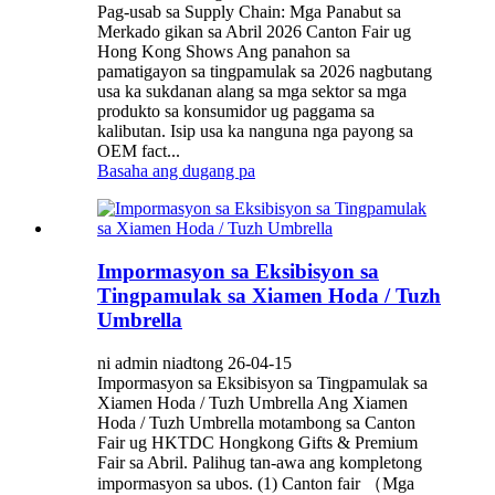
Pag-usab sa Supply Chain: Mga Panabut sa
Merkado gikan sa Abril 2026 Canton Fair ug
Hong Kong Shows Ang panahon sa
pamatigayon sa tingpamulak sa 2026 nagbutang
usa ka sukdanan alang sa mga sektor sa mga
produkto sa konsumidor ug paggama sa
kalibutan. Isip usa ka nanguna nga payong sa
OEM fact...
Basaha ang dugang pa
Impormasyon sa Eksibisyon sa
Tingpamulak sa Xiamen Hoda / Tuzh
Umbrella
ni admin niadtong 26-04-15
Impormasyon sa Eksibisyon sa Tingpamulak sa
Xiamen Hoda / Tuzh Umbrella Ang Xiamen
Hoda / Tuzh Umbrella motambong sa Canton
Fair ug HKTDC Hongkong Gifts & Premium
Fair sa Abril. Palihug tan-awa ang kompletong
impormasyon sa ubos. (1) Canton fair （Mga