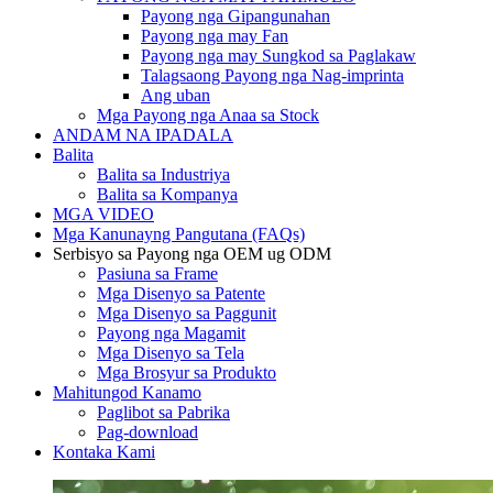
Payong nga Gipangunahan
Payong nga may Fan
Payong nga may Sungkod sa Paglakaw
Talagsaong Payong nga Nag-imprinta
Ang uban
Mga Payong nga Anaa sa Stock
ANDAM NA IPADALA
Balita
Balita sa Industriya
Balita sa Kompanya
MGA VIDEO
Mga Kanunayng Pangutana (FAQs)
Serbisyo sa Payong nga OEM ug ODM
Pasiuna sa Frame
Mga Disenyo sa Patente
Mga Disenyo sa Paggunit
Payong nga Magamit
Mga Disenyo sa Tela
Mga Brosyur sa Produkto
Mahitungod Kanamo
Paglibot sa Pabrika
Pag-download
Kontaka Kami