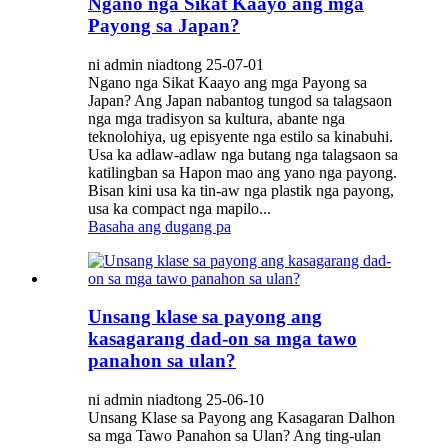
Ngano nga Sikat Kaayo ang mga
Payong sa Japan?
ni admin niadtong 25-07-01
Ngano nga Sikat Kaayo ang mga Payong sa
Japan? Ang Japan nabantog tungod sa talagsaon
nga mga tradisyon sa kultura, abante nga
teknolohiya, ug episyente nga estilo sa kinabuhi.
Usa ka adlaw-adlaw nga butang nga talagsaon sa
katilingban sa Hapon mao ang yano nga payong.
Bisan kini usa ka tin-aw nga plastik nga payong,
usa ka compact nga mapilo...
Basaha ang dugang pa
Unsang klase sa payong ang
kasagarang dad-on sa mga tawo
panahon sa ulan?
ni admin niadtong 25-06-10
Unsang Klase sa Payong ang Kasagaran Dalhon
sa mga Tawo Panahon sa Ulan? Ang ting-ulan