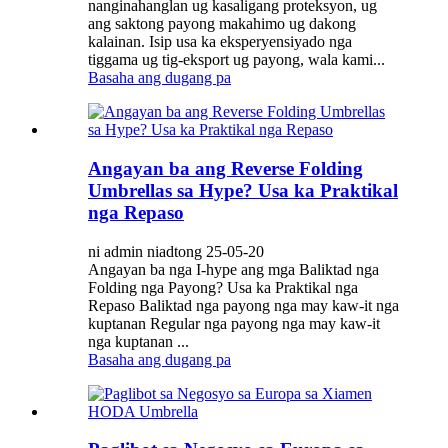
nanginahanglan ug kasaligang proteksyon, ug
ang saktong payong makahimo ug dakong
kalainan. Isip usa ka eksperyensiyado nga
tiggama ug tig-eksport ug payong, wala kami...
Basaha ang dugang pa
Angayan ba ang Reverse Folding
Umbrellas sa Hype? Usa ka Praktikal
nga Repaso
ni admin niadtong 25-05-20
Angayan ba nga I-hype ang mga Baliktad nga
Folding nga Payong? Usa ka Praktikal nga
Repaso Baliktad nga payong nga may kaw-it nga
kuptanan Regular nga payong nga may kaw-it
nga kuptanan ...
Basaha ang dugang pa