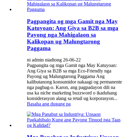
Pagpangita og mga Gamit nga May
Katuyoan: Ang Giya sa B2B sa mga
Payong nga Mahigalaon sa
Kalikopan ug Malungtarong
Paggama
ni admin niadtong 26-06-22
Pagpangita og mga Gamit nga May Katuyoan:
Ang Giya sa B2B sa mga Eco-Friendly nga
Payong ug Malungtarong Paggama Ang
kalibutanong konsumidor nakaagi og permanente
nga pagbag-o. Karon, ang pagpadayon dili na
usa ka niche marketing buzzword o ikaduhang
konsiderasyon alang sa retail ug korporasyon...
Basaha ang dugang pa