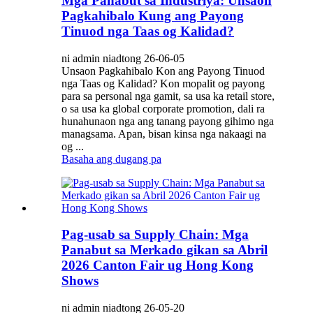
Mga Panabut sa Industriya: Unsaon
Pagkahibalo Kung ang Payong
Tinuod nga Taas og Kalidad?
ni admin niadtong 26-06-05
Unsaon Pagkahibalo Kon ang Payong Tinuod
nga Taas og Kalidad? Kon mopalit og payong
para sa personal nga gamit, sa usa ka retail store,
o sa usa ka global corporate promotion, dali ra
hunahunaon nga ang tanang payong gihimo nga
managsama. Apan, bisan kinsa nga nakaagi na
og ...
Basaha ang dugang pa
Pag-usab sa Supply Chain: Mga
Panabut sa Merkado gikan sa Abril
2026 Canton Fair ug Hong Kong
Shows
ni admin niadtong 26-05-20