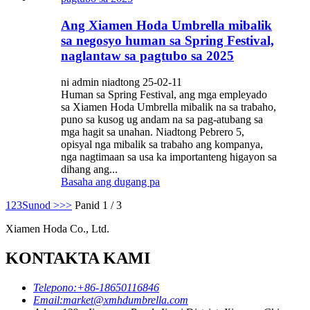
Ang Xiamen Hoda Umbrella mibalik
sa negosyo human sa Spring Festival,
naglantaw sa pagtubo sa 2025
ni admin niadtong 25-02-11
Human sa Spring Festival, ang mga empleyado
sa Xiamen Hoda Umbrella mibalik na sa trabaho,
puno sa kusog ug andam na sa pag-atubang sa
mga hagit sa unahan. Niadtong Pebrero 5,
opisyal nga mibalik sa trabaho ang kompanya,
nga nagtimaan sa usa ka importanteng higayon sa
dihang ang...
Basaha ang dugang pa
1
2
3
Sunod >
>>
Panid 1 / 3
Xiamen Hoda Co., Ltd.
KONTAKTA KAMI
Telepono:
+86-18650116846
Email:
market@xmhdumbrella.com