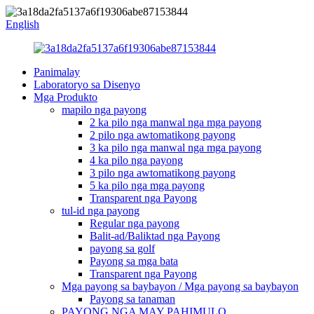
English
Panimalay
Laboratoryo sa Disenyo
Mga Produkto
mapilo nga payong
2 ka pilo nga manwal nga mga payong
2 pilo nga awtomatikong payong
3 ka pilo nga manwal nga mga payong
4 ka pilo nga payong
3 pilo nga awtomatikong payong
5 ka pilo nga mga payong
Transparent nga Payong
tul-id nga payong
Regular nga payong
Balit-ad/Baliktad nga Payong
payong sa golf
Payong sa mga bata
Transparent nga Payong
Mga payong sa baybayon / Mga payong sa baybayon
Payong sa tanaman
PAYONG NGA MAY PAHIMULO