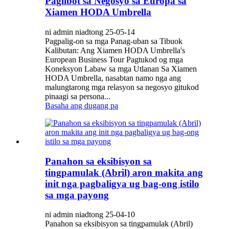
Paglibot sa Negosyo sa Europa sa
Xiamen HODA Umbrella
ni admin niadtong 25-05-14
Pagpalig-on sa mga Panag-uban sa Tibuok
Kalibutan: Ang Xiamen HODA Umbrella's
European Business Tour Pagtukod og mga
Koneksyon Labaw sa mga Utlanan Sa Xiamen
HODA Umbrella, nasabtan namo nga ang
malungtarong mga relasyon sa negosyo gitukod
pinaagi sa persona...
Basaha ang dugang pa
Panahon sa eksibisyon sa
tingpamulak (Abril) aron makita ang
init nga pagbaligya ug bag-ong istilo
sa mga payong
ni admin niadtong 25-04-10
Panahon sa eksibisyon sa tingpamulak (Abril)