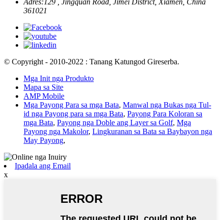
Adres:
129 , Jingquan Road, Jimei District, Xiamen, China
361021
© Copyright - 2010-2022 : Tanang Katungod Gireserba.
Mga Init nga Produkto
Mapa sa Site
AMP Mobile
Mga Payong Para sa mga Bata
,
Manwal nga Bukas nga Tul-
id nga Payong para sa mga Bata
,
Payong Para Koloran sa
mga Bata
,
Payong nga Doble ang Layer sa Golf
,
Mga
Payong nga Makolor
,
Lingkuranan sa Bata sa Baybayon nga
May Payong
,
Ipadala ang Email
x