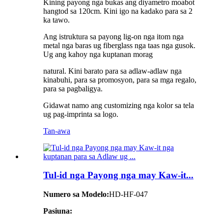
Kining payong nga bukas ang diyametro moabot
hangtod sa 120cm. Kini igo na kadako para sa 2
ka tawo.
Ang istruktura sa payong lig-on nga itom nga
metal nga baras ug fiberglass nga taas nga gusok.
Ug ang kahoy nga kuptanan morag
natural. Kini barato para sa adlaw-adlaw nga
kinabuhi, para sa promosyon, para sa mga regalo,
para sa pagbaligya.
Gidawat namo ang customizing nga kolor sa tela
ug pag-imprinta sa logo.
Tan-awa
Tul-id nga Payong nga may Kaw-it...
Numero sa Modelo:
HD-HF-047
Pasiuna: