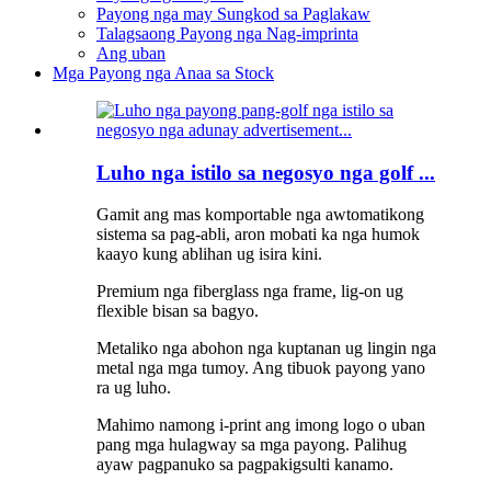
Payong nga may Sungkod sa Paglakaw
Talagsaong Payong nga Nag-imprinta
Ang uban
Mga Payong nga Anaa sa Stock
Luho nga istilo sa negosyo nga golf ...
Gamit ang mas komportable nga awtomatikong
sistema sa pag-abli, aron mobati ka nga humok
kaayo kung ablihan ug isira kini.
Premium nga fiberglass nga frame, lig-on ug
flexible bisan sa bagyo.
Metaliko nga abohon nga kuptanan ug lingin nga
metal nga mga tumoy. Ang tibuok payong yano
ra ug luho.
Mahimo namong i-print ang imong logo o uban
pang mga hulagway sa mga payong. Palihug
ayaw pagpanuko sa pagpakigsulti kanamo.