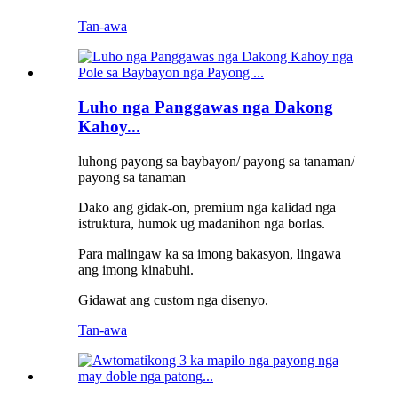
Tan-awa
Luho nga Panggawas nga Dakong
Kahoy...
luhong payong sa baybayon/ payong sa tanaman/
payong sa tanaman
Dako ang gidak-on, premium nga kalidad nga
istruktura, humok ug madanihon nga borlas.
Para malingaw ka sa imong bakasyon, lingawa
ang imong kinabuhi.
Gidawat ang custom nga disenyo.
Tan-awa