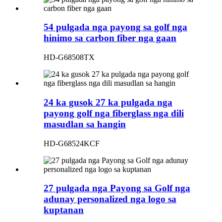
54 pulgada nga payong sa golf nga
hinimo sa carbon fiber nga gaan
HD-G68508TX
24 ka gusok 27 ka pulgada nga
payong golf nga fiberglass nga dili
masudlan sa hangin
HD-G68524KCF
27 pulgada nga Payong sa Golf nga
adunay personalized nga logo sa
kuptanan