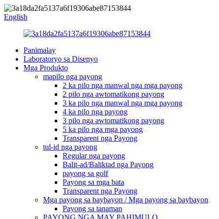
English
Panimalay
Laboratoryo sa Disenyo
Mga Produkto
mapilo nga payong
2 ka pilo nga manwal nga mga payong
2 pilo nga awtomatikong payong
3 ka pilo nga manwal nga mga payong
4 ka pilo nga payong
3 pilo nga awtomatikong payong
5 ka pilo nga mga payong
Transparent nga Payong
tul-id nga payong
Regular nga payong
Balit-ad/Baliktad nga Payong
payong sa golf
Payong sa mga bata
Transparent nga Payong
Mga payong sa baybayon / Mga payong sa baybayon
Payong sa tanaman
PAYONG NGA MAY PAHIMULO