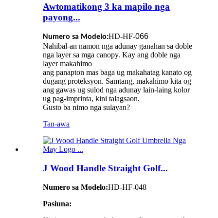
Awtomatikong 3 ka mapilo nga
payong...
HD-HF-
066
Numero sa Modelo:
Nahibal-an namon nga adunay ganahan sa doble
nga layer sa mga canopy. Kay ang doble nga
layer makahimo
ang panapton mas baga ug makahatag kanato og
dugang proteksyon. Samtang, makahimo kita og
ang gawas ug sulod nga adunay lain-laing kolor
ug pag-imprinta, kini talagsaon.
Gusto ba nimo nga sulayan?
Tan-awa
J Wood Handle Straight Golf...
Numero sa Modelo:
HD-HF-048
Pasiuna: