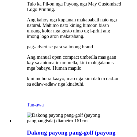
Tulo ka Pil-on nga Payong nga May Customized
Logo Printing.
Ang kahoy nga kuptanan makapabati nato nga
natural. Mahimo nato kining himoon bisan
unsang kolor nga gusto nimo ug i-print ang
imong logo aron makatabang.
pag-advertise para sa imong brand.
Ang manual open compact umbrella mas gaan
kay sa automatic umbrella, kini mahigalaon sa
mga babaye. Human mapilo,
kini mubo ra kaayo, mao nga kini dali ra dad-on
sa adlaw-adlaw nga kinabuhi.
Tan-awa
Dakong payong pang-golf (payong