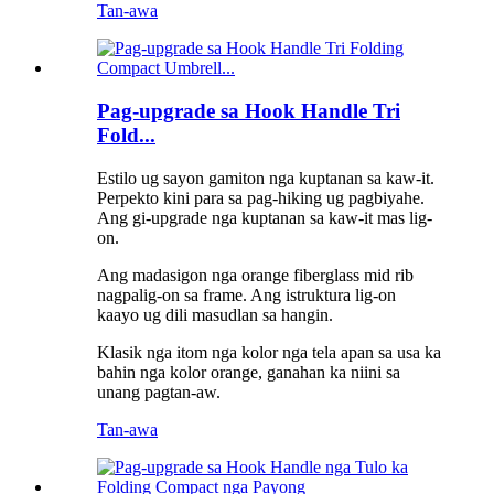
Tan-awa
Pag-upgrade sa Hook Handle Tri
Fold...
Estilo ug sayon ​​gamiton nga kuptanan sa kaw-it.
Perpekto kini para sa pag-hiking ug pagbiyahe.
Ang gi-upgrade nga kuptanan sa kaw-it mas lig-
on.
Ang madasigon nga orange fiberglass mid rib
nagpalig-on sa frame. Ang istruktura lig-on
kaayo ug dili masudlan sa hangin.
Klasik nga itom nga kolor nga tela apan sa usa ka
bahin nga kolor orange, ganahan ka niini sa
unang pagtan-aw.
Tan-awa