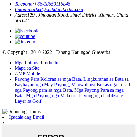
Telepono:
+86-18650116846
Email:
market@xmhdumbrella.com
Adres:
129 , Jingquan Road, Jimei District, Xiamen, China
361021
© Copyright - 2010-2022 : Tanang Katungod Gireserba.
Mga Init nga Produkto
Mapa sa Site
AMP Mobile
Payong Para Koloran sa mga Bata
,
Lingkuranan sa Bata sa
Baybayon nga May Payong
,
Manwal nga Bukas nga Tul-id
nga Payong para sa mga Bata
,
Mga Payong Para sa mga
Bata
,
Mga Payong nga Makolor
,
Payong nga Doble ang
Layer sa Golf
,
Ipadala ang Email
x