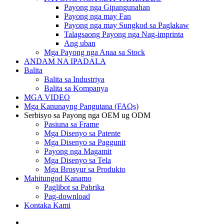
Payong nga Gipangunahan
Payong nga may Fan
Payong nga may Sungkod sa Paglakaw
Talagsaong Payong nga Nag-imprinta
Ang uban
Mga Payong nga Anaa sa Stock
ANDAM NA IPADALA
Balita
Balita sa Industriya
Balita sa Kompanya
MGA VIDEO
Mga Kanunayng Pangutana (FAQs)
Serbisyo sa Payong nga OEM ug ODM
Pasiuna sa Frame
Mga Disenyo sa Patente
Mga Disenyo sa Paggunit
Payong nga Magamit
Mga Disenyo sa Tela
Mga Brosyur sa Produkto
Mahitungod Kanamo
Paglibot sa Pabrika
Pag-download
Kontaka Kami