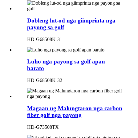
Dobleng lut-od nga giimprinta nga
payong sa golf
HD-G68508K-31
Luho nga payong sa golf apan
barato
HD-G68508K-32
Magaan ug Malungtaron nga carbon
fiber golf nga payong
HD-G73508TX