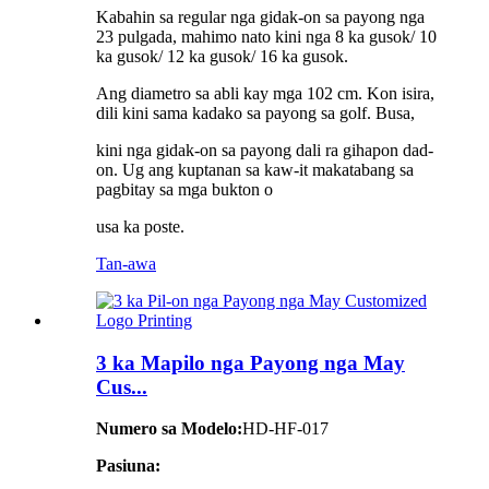
Kabahin sa regular nga gidak-on sa payong nga
23 pulgada, mahimo nato kini nga 8 ka gusok/ 10
ka gusok/ 12 ka gusok/ 16 ka gusok.
Ang diametro sa abli kay mga 102 cm. Kon isira,
dili kini sama kadako sa payong sa golf. Busa,
kini nga gidak-on sa payong dali ra gihapon dad-
on. Ug ang kuptanan sa kaw-it makatabang sa
pagbitay sa mga bukton o
usa ka poste.
Tan-awa
3 ka Mapilo nga Payong nga May
Cus...
Numero sa Modelo:
HD-HF-017
Pasiuna: