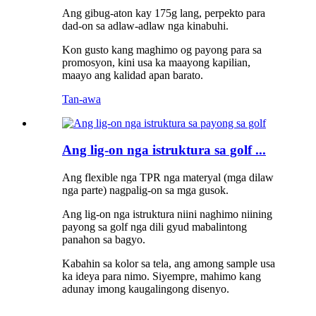
Ang gibug-aton kay 175g lang, perpekto para
dad-on sa adlaw-adlaw nga kinabuhi.
Kon gusto kang maghimo og payong para sa
promosyon, kini usa ka maayong kapilian,
maayo ang kalidad apan barato.
Tan-awa
Ang lig-on nga istruktura sa golf ...
Ang flexible nga TPR nga materyal (mga dilaw
nga parte) nagpalig-on sa mga gusok.
Ang lig-on nga istruktura niini naghimo niining
payong sa golf nga dili gyud mabalintong
panahon sa bagyo.
Kabahin sa kolor sa tela, ang among sample usa
ka ideya para nimo. Siyempre, mahimo kang
adunay imong kaugalingong disenyo.