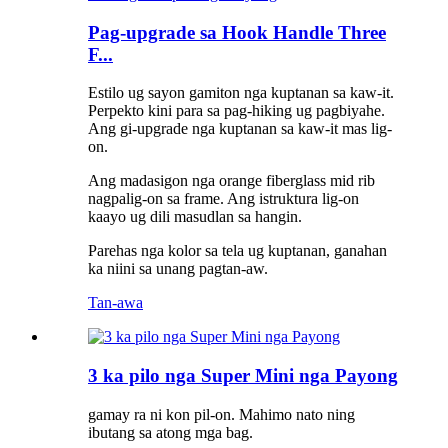
Pag-upgrade sa Hook Handle Three
F...
Estilo ug sayon ​​gamiton nga kuptanan sa kaw-it.
Perpekto kini para sa pag-hiking ug pagbiyahe.
Ang gi-upgrade nga kuptanan sa kaw-it mas lig-
on.
Ang madasigon nga orange fiberglass mid rib
nagpalig-on sa frame. Ang istruktura lig-on
kaayo ug dili masudlan sa hangin.
Parehas nga kolor sa tela ug kuptanan, ganahan
ka niini sa unang pagtan-aw.
Tan-awa
3 ka pilo nga Super Mini nga Payong
gamay ra ni kon pil-on. Mahimo nato ning
ibutang sa atong mga bag.