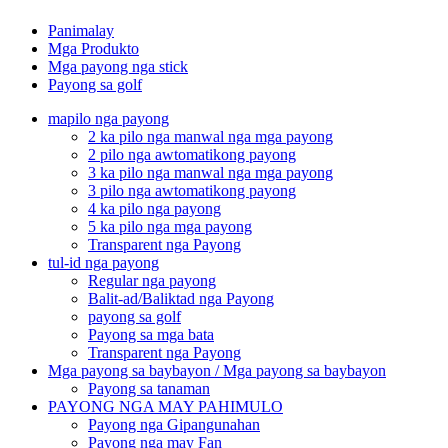
Panimalay
Mga Produkto
Mga payong nga stick
Payong sa golf
mapilo nga payong
2 ka pilo nga manwal nga mga payong
2 pilo nga awtomatikong payong
3 ka pilo nga manwal nga mga payong
3 pilo nga awtomatikong payong
4 ka pilo nga payong
5 ka pilo nga mga payong
Transparent nga Payong
tul-id nga payong
Regular nga payong
Balit-ad/Baliktad nga Payong
payong sa golf
Payong sa mga bata
Transparent nga Payong
Mga payong sa baybayon / Mga payong sa baybayon
Payong sa tanaman
PAYONG NGA MAY PAHIMULO
Payong nga Gipangunahan
Payong nga may Fan