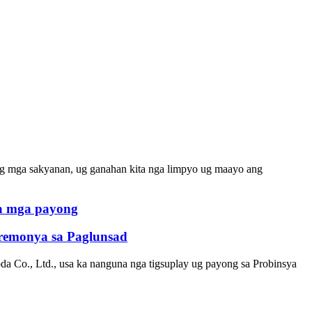
g mga sakyanan, ug ganahan kita nga limpyo ug maayo ang
 sa mga payong
eremonya sa Paglunsad
a Co., Ltd., usa ka nanguna nga tigsuplay ug payong sa Probinsya