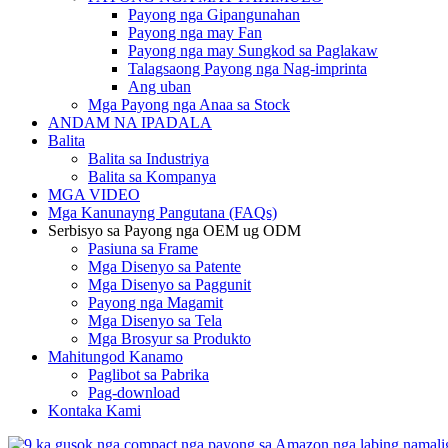
Payong nga Gipangunahan
Payong nga may Fan
Payong nga may Sungkod sa Paglakaw
Talagsaong Payong nga Nag-imprinta
Ang uban
Mga Payong nga Anaa sa Stock
ANDAM NA IPADALA
Balita
Balita sa Industriya
Balita sa Kompanya
MGA VIDEO
Mga Kanunayng Pangutana (FAQs)
Serbisyo sa Payong nga OEM ug ODM
Pasiuna sa Frame
Mga Disenyo sa Patente
Mga Disenyo sa Paggunit
Payong nga Magamit
Mga Disenyo sa Tela
Mga Brosyur sa Produkto
Mahitungod Kanamo
Paglibot sa Pabrika
Pag-download
Kontaka Kami