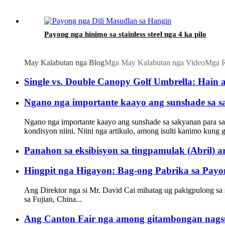
Payong nga hinimo sa stainless steel nga 4 ka pilo
May Kalabutan nga Blog
Mga May Kalabutan nga Video
Mga 
Single vs. Double Canopy Golf Umbrella: Hain
Ngano nga importante kaayo ang sunshade sa 
Ngano nga importante kaayo ang sunshade sa sakyanan para s
kondisyon niini. Niini nga artikulo, among isulti kanimo kung g
Panahon sa eksibisyon sa tingpamulak (Abril) a
Hingpit nga Higayon: Bag-ong Pabrika sa Pay
Ang Direktor nga si Mr. David Cai mihatag ug pakigpulong sa
sa Fujian, China...
Ang Canton Fair nga among gitambongan nags