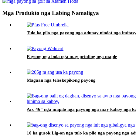
Mga Produkto nga Labing Namaligya
Tulo ka pilo nga payong nga adunay nindot nga imita
Payong nga bula nga may printing nga maple
Magaan nga teleskopikong payong
Arc 46" nga mapilo nga payong nga may kahoy nga k
10 ka gusok Lig-on nga tulo ka pilo nga payong nga ad