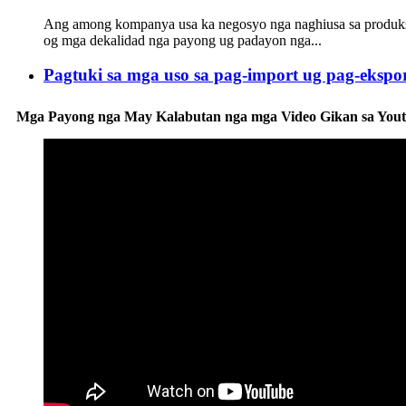
Ang among kompanya usa ka negosyo nga naghiusa sa produksiy
og mga dekalidad nga payong ug padayon nga...
Pagtuki sa mga uso sa pag-import ug pag-ekspor
Mga Payong nga May Kalabutan nga mga Video Gikan sa You