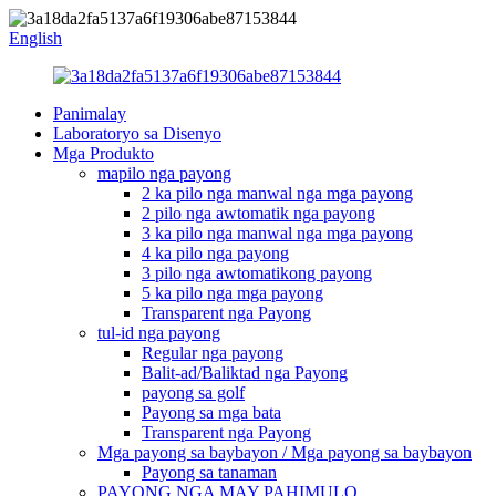
English
Panimalay
Laboratoryo sa Disenyo
Mga Produkto
mapilo nga payong
2 ka pilo nga manwal nga mga payong
2 pilo nga awtomatik nga payong
3 ka pilo nga manwal nga mga payong
4 ka pilo nga payong
3 pilo nga awtomatikong payong
5 ka pilo nga mga payong
Transparent nga Payong
tul-id nga payong
Regular nga payong
Balit-ad/Baliktad nga Payong
payong sa golf
Payong sa mga bata
Transparent nga Payong
Mga payong sa baybayon / Mga payong sa baybayon
Payong sa tanaman
PAYONG NGA MAY PAHIMULO