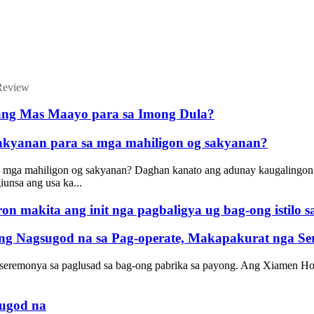
Review
 ang Mas Maayo para sa Imong Dula?
sakyanan para sa mga mahiligon og sakyanan?
a mga mahiligon og sakyanan? Daghan kanato ang adunay kaugalingon
iunsa ang usa ka...
ron makita ang init nga pagbaligya ug bag-ong istilo
ong Nagsugod na sa Pag-operate, Makapakurat nga S
 seremonya sa paglusad sa bag-ong pabrika sa payong. Ang Xiamen Hod
ugod na