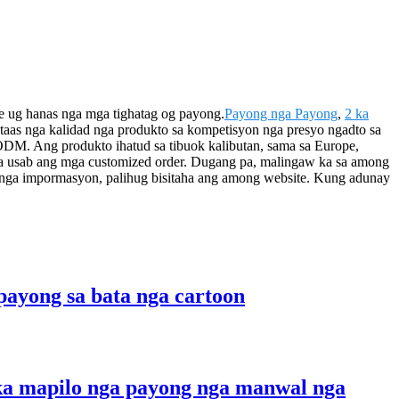
e ug hanas nga mga tighatag og payong.
Payong nga Payong
,
2 ka
taas nga kalidad nga produkto sa kompetisyon nga presyo ngadto sa
M. Ang produkto ihatud sa tibuok kalibutan, sama sa Europe,
naa usab ang mga customized order. Dugang pa, malingaw ka sa among
 nga impormasyon, palihug bisitaha ang among website. Kung adunay
payong sa bata nga cartoon
3 ka mapilo nga payong nga manwal nga