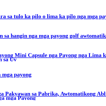
a sa tulo ka pilo o lima ka pilo nga mga p
an sa hangin nga mga payong golf awtomatik
ayong Mini Capsule nga Payong nga Lima ka
n sa Uv
ga mga payong
 nga Pakyawan sa Pabrika, Awtomatikong 
nga mga Payong