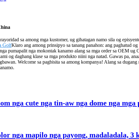
China
ayoridad sa among mga kustomer, ug gihatagan namo sila og episyent
a Golf
Klaro ang among prinsipyo sa tanang panahon: ang paghatud og 
 nga pumapalit nga mokontak kanamo alang sa mga order sa OEM ug OD
g kami og daghang klase sa mga produkto niini nga natad. Gawas pa, a
tagbawan. Welcome sa pagbisita sa among kompanya! Alang sa dugang
kanamo.
aom nga cute nga tin-aw nga dome nga mga 
kolor nga mapilo nga payong, madaladala, 