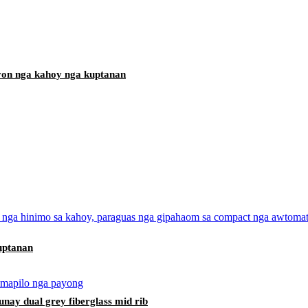
syon nga kahoy nga kuptanan
uptanan
unay dual grey fiberglass mid rib