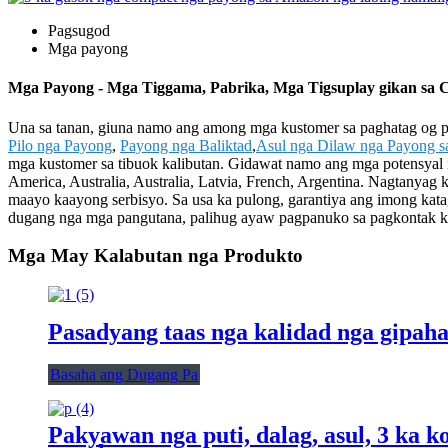
Pagsugod
Mga payong
Mga Payong - Mga Tiggama, Pabrika, Mga Tigsuplay gikan sa 
Una sa tanan, giuna namo ang among mga kustomer sa paghatag og pr
Pilo nga Payong
,
Payong nga Baliktad
,
Asul nga Dilaw nga Payong s
mga kustomer sa tibuok kalibutan. Gidawat namo ang mga potensyal
America, Australia, Australia, Latvia, French, Argentina. Nagtanya
maayo kaayong serbisyo. Sa usa ka pulong, garantiya ang imong ka
dugang nga mga pangutana, palihug ayaw pagpanuko sa pagkontak 
Mga May Kalabutan nga Produkto
Pasadyang taas nga kalidad nga gipah
Basaha ang Dugang Pa
Pakyawan nga puti, dalag, asul, 3 ka 